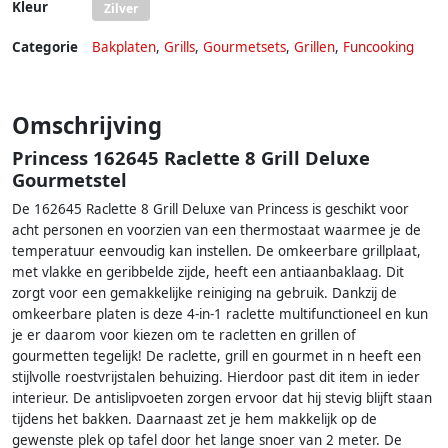
Kleur
Zilver
Categorie
Bakplaten
,
Grills
,
Gourmetsets
,
Grillen
,
Funcooking
Omschrijving
Princess 162645 Raclette 8 Grill Deluxe
Gourmetstel
De 162645 Raclette 8 Grill Deluxe van Princess is geschikt voor
acht personen en voorzien van een thermostaat waarmee je de
temperatuur eenvoudig kan instellen. De omkeerbare grillplaat,
met vlakke en geribbelde zijde, heeft een antiaanbaklaag. Dit
zorgt voor een gemakkelijke reiniging na gebruik. Dankzij de
omkeerbare platen is deze 4-in-1 raclette multifunctioneel en kun
je er daarom voor kiezen om te racletten en grillen of
gourmetten tegelijk! De raclette, grill en gourmet in n heeft een
stijlvolle roestvrijstalen behuizing. Hierdoor past dit item in ieder
interieur. De antislipvoeten zorgen ervoor dat hij stevig blijft staan
tijdens het bakken. Daarnaast zet je hem makkelijk op de
gewenste plek op tafel door het lange snoer van 2 meter. De