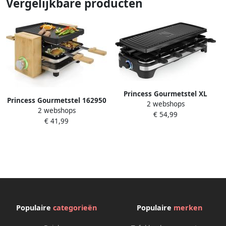
Vergelijkbare producten
Princess Gourmetstel XL
Princess Gourmetstel 162950
2 webshops
162650 Raclette 10 personen
2 webshops
Raclette Pure 4 personen
€ 54,99
Grill & Bakplaat Groot
€ 41,99
Grill & Bakplaat Inclusief 4
49x21cm Extra lang 2 meter
pannetjes Regelbare
snoer Regelbare thermostaat
thermostaat 800W 2 meter
1500 W Zwart 10 pannetjes
snoer Anti-aanbaklaag
Bamboe
Populaire
categorieën
Populaire
merken