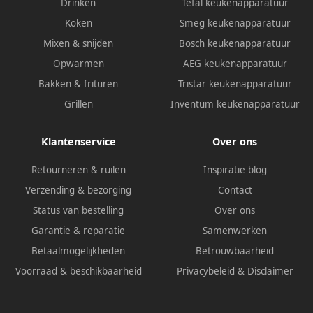
Drinken
Tefal keukenapparatuur
Koken
Smeg keukenapparatuur
Mixen & snijden
Bosch keukenapparatuur
Opwarmen
AEG keukenapparatuur
Bakken & frituren
Tristar keukenapparatuur
Grillen
Inventum keukenapparatuur
Klantenservice
Over ons
Retourneren & ruilen
Inspiratie blog
Verzending & bezorging
Contact
Status van bestelling
Over ons
Garantie & reparatie
Samenwerken
Betaalmogelijkheden
Betrouwbaarheid
Voorraad & beschikbaarheid
Privacybeleid
&
Disclaimer