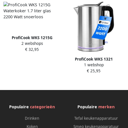
ProfiCook WKS 1215G
2 webshops
Waterkoker 1.7 liter glas
€ 32,95
2200 Watt snoerloos
ProfiCook WKS 1321
1 webshop
Waterkoker 1.7Liter RVS
€ 25,95
Populaire
categorieën
Populaire
merken
Drinken
Tefal keukenapparatuur
Koken
Smeg keukenapparatuur