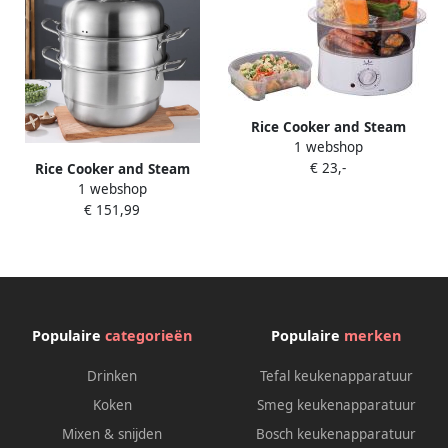
Rice Cooker and Steam
1 webshop
Cooker Easy fast and healthy
€ 23,-
Rice Cooker and Steam
cooking A Healthier Way to
1 webshop
Cooker Easy fast and healthy
Cooking Rice
€ 151,99
cooking A Healthier Way to
Cooking Rice
Populaire
categorieën
Populaire
merken
Drinken
Tefal keukenapparatuur
Koken
Smeg keukenapparatuur
Mixen & snijden
Bosch keukenapparatuur