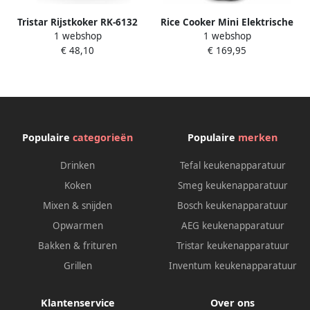
Tristar Rijstkoker RK-6132
Rice Cooker Mini Elektrische
1 webshop
1 webshop
Geschikt voor 10 porties
rijstkoker 1 2 l met Low
€ 48,10
€ 169,95
Digitale Multicooker:
Sugar-functie en stoompan
Rijstkoker en Stoomkoker
voor 1-2 personen 5
Inclusief gratis lepel
multicooker-programma's
maatbeker spatel en
Rice Cooker Mini met
stoomrekje 1 5 liter – 7
warmhoudfunctie timer
Programma's –
(groen)
Populaire
categorieën
Populaire
merken
Warmhoudfunctie RVS
Drinken
Tefal keukenapparatuur
Koken
Smeg keukenapparatuur
Mixen & snijden
Bosch keukenapparatuur
Opwarmen
AEG keukenapparatuur
Bakken & frituren
Tristar keukenapparatuur
Grillen
Inventum keukenapparatuur
Klantenservice
Over ons