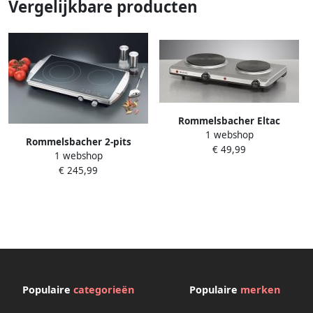
Vergelijkbare producten
Rommelsbacher Eltac
1 webshop
komfoor DK29 Elektrische
Rommelsbacher 2-pits
€ 49,99
kookplaat 2-pits
1 webshop
kookplaat CT 3400 E
€ 245,99
Populaire
categorieën
Populaire
merken