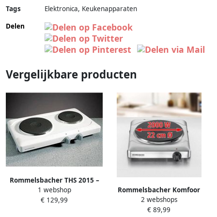
Tags
Elektronica, Keukenapparaten
Delen
Vergelijkbare producten
Rommelsbacher THS 2015 –
Rommelsbacher Komfoor
1 webshop
Dubbele kookplaat –
2 webshops
THS2022 Elektrische
€ 129,99
Gietijzeren kookzones – Twee
€ 89,99
kookplaat 1-pits
zones (145 mm Ø & 180 mm