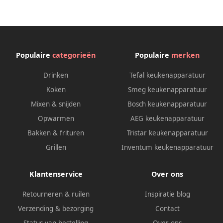
Ø) – 15-minutentimers – Wit
geëmailleerde behuizing
Populaire
categorieën
Populaire
merken
Drinken
Tefal keukenapparatuur
Koken
Smeg keukenapparatuur
Mixen & snijden
Bosch keukenapparatuur
Opwarmen
AEG keukenapparatuur
Bakken & frituren
Tristar keukenapparatuur
Grillen
Inventum keukenapparatuur
Klantenservice
Over ons
Retourneren & ruilen
Inspiratie blog
Verzending & bezorging
Contact