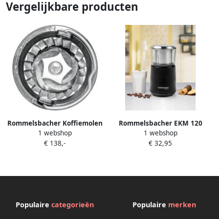
Vergelijkbare producten
Rommelsbacher Koffiemolen
Rommelsbacher EKM 120
1 webshop
1 webshop
EKM 500
koffiemolen 200 W Zwart
€ 138,-
€ 32,95
Populaire
categorieën
Populaire
merken