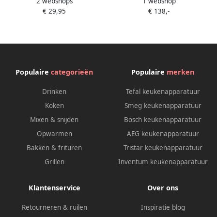
2 webshops
1 webshop
Koffiemolen – 200 W RVS
EKM 500
€ 29,95
€ 138,-
Behuizing – 70 g
Bonencapaciteit – 2-vleugelig
Mes – Instelbare Maaltijd –
Transparant Afneembaar
Deksel – Snoeropberging
Populaire
categorieën
Populaire
merken
Drinken
Tefal keukenapparatuur
Koken
Smeg keukenapparatuur
Mixen & snijden
Bosch keukenapparatuur
Opwarmen
AEG keukenapparatuur
Bakken & frituren
Tristar keukenapparatuur
Grillen
Inventum keukenapparatuur
Klantenservice
Over ons
Retourneren & ruilen
Inspiratie blog