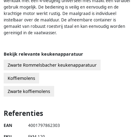
werkbak met een 4-vleugelig universeel mes maakt een variabel
gebruik mogelijk. De bediening is veilig en eenvoudig en de
krachtige motor werkt rustig. De maalgraad is individueel
instelbaar over de maalduur. De afneembare container is
gemaakt van robuust roestvrij staal en kan eenvoudig worden
gereinigd in de vaatwasser.
Bekijk relevante keukenapparatuur
Zwarte Rommelsbacher keukenapparatuur
Koffiemolens
Zwarte koffiemolens
Referenties
EAN
4001797862303
SKU
EKM 120