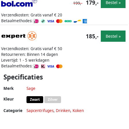
179,-
Bestel »
199,-
Verzendkosten: Gratis vanaf € 20
Betaalmethodes:
185,-
Bestel »
Verzendkosten: Gratis vanaf € 50
Retourneren: Binnen 14 dagen
Levertijd: 1 - 5 werkdagen
Betaalmethodes:
Specificaties
Merk
Sage
Kleur
Zwart
Zilver
Categorie
Sapcentrifuges
,
Drinken
,
Koken