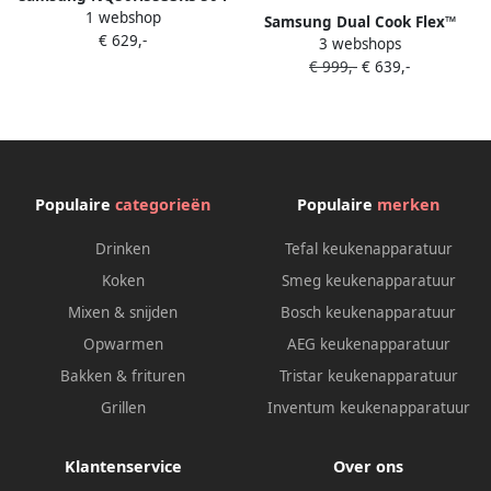
1 webshop
Roestvrijstaal
Samsung Dual Cook Flex™
€ 629,-
3 webshops
Oven 4-serie NV7B4550VAK
€ 999,-
€ 639,-
U1
Populaire
categorieën
Populaire
merken
Drinken
Tefal keukenapparatuur
Koken
Smeg keukenapparatuur
Mixen & snijden
Bosch keukenapparatuur
Opwarmen
AEG keukenapparatuur
Bakken & frituren
Tristar keukenapparatuur
Grillen
Inventum keukenapparatuur
Klantenservice
Over ons