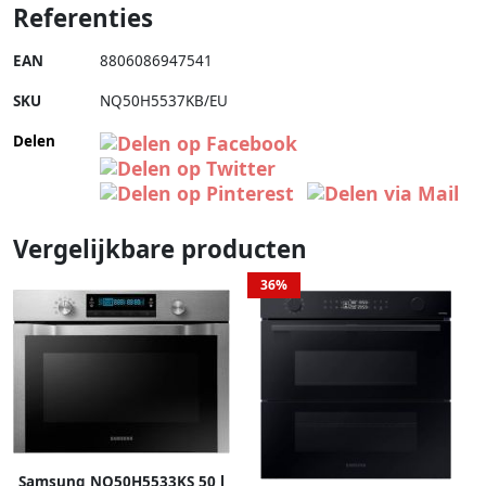
Referenties
EAN
8806086947541
SKU
NQ50H5537KB/EU
Delen
Vergelijkbare producten
36%
Samsung NQ50H5533KS 50 l