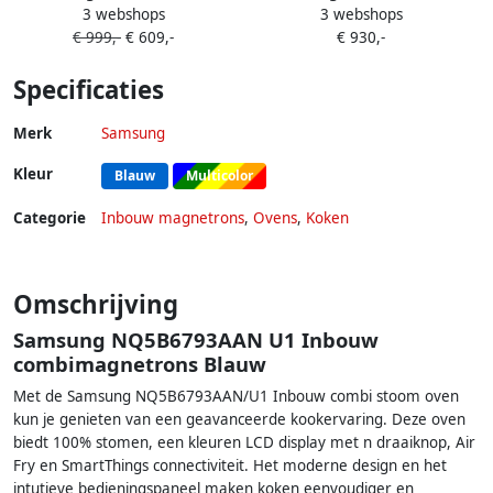
3 webshops
3 webshops
Oven 4-serie NV7B4550VAK
NV7B5755SAK U1 |
€ 999,-
€ 609,-
€ 930,-
U1
Heteluchtovens |
8806094337662
Specificaties
Merk
Samsung
Kleur
Blauw
Multicolor
Categorie
Inbouw magnetrons
,
Ovens
,
Koken
Omschrijving
Samsung NQ5B6793AAN U1 Inbouw
combimagnetrons Blauw
Met de Samsung NQ5B6793AAN/U1 Inbouw combi stoom oven
kun je genieten van een geavanceerde kookervaring. Deze oven
biedt 100% stomen, een kleuren LCD display met n draaiknop, Air
Fry en SmartThings connectiviteit. Het moderne design en het
intutieve bedieningspaneel maken koken eenvoudiger en