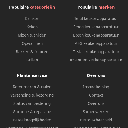
Populaire
categorieën
Populaire
merken
Drinken
Tefal keukenapparatuur
Koken
Smeg keukenapparatuur
Mixen & snijden
Bosch keukenapparatuur
Opwarmen
AEG keukenapparatuur
Bakken & frituren
Tristar keukenapparatuur
Grillen
Inventum keukenapparatuur
Klantenservice
Over ons
Retourneren & ruilen
Inspiratie blog
Verzending & bezorging
Contact
Status van bestelling
Over ons
Garantie & reparatie
Samenwerken
Betaalmogelijkheden
Betrouwbaarheid