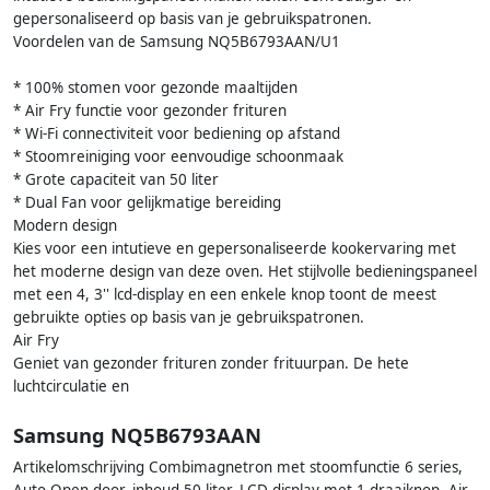
gepersonaliseerd op basis van je gebruikspatronen.
Voordelen van de Samsung NQ5B6793AAN/U1
* 100% stomen voor gezonde maaltijden
* Air Fry functie voor gezonder frituren
* Wi-Fi connectiviteit voor bediening op afstand
* Stoomreiniging voor eenvoudige schoonmaak
* Grote capaciteit van 50 liter
* Dual Fan voor gelijkmatige bereiding
Modern design
Kies voor een intutieve en gepersonaliseerde kookervaring met
het moderne design van deze oven. Het stijlvolle bedieningspaneel
met een 4, 3'' lcd-display en een enkele knop toont de meest
gebruikte opties op basis van je gebruikspatronen.
Air Fry
Geniet van gezonder frituren zonder frituurpan. De hete
luchtcirculatie en
Samsung NQ5B6793AAN
Artikelomschrijving Combimagnetron met stoomfunctie 6 series,
Auto Open door, inhoud 50 liter, LCD display met 1 draaiknop, Air