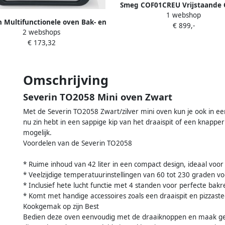
Smeg COF01CREU Vrijstaande 
1 webshop
Stoomoven & Heteluchtoven A
n Multifunctionele oven Bak- en
€ 899,-
30L 10 Functies 33 Automat
2 webshops
osteroven "Bake " Fry" TO 2077
Recepten Galileo Multicook
€ 173,32
Technologie '50s Style Cr
Omschrijving
Severin TO2058 Mini oven Zwart
Met de Severin TO2058 Zwart/zilver mini oven kun je ook in ee
nu zin hebt in een sappige kip van het draaispit of een knapp
mogelijk.
Voordelen van de Severin TO2058
* Ruime inhoud van 42 liter in een compact design, ideaal voor
* Veelzijdige temperatuurinstellingen van 60 tot 230 graden voo
* Inclusief hete lucht functie met 4 standen voor perfecte bakr
* Komt met handige accessoires zoals een draaispit en pizzaste
Kookgemak op zijn Best
Bedien deze oven eenvoudig met de draaiknoppen en maak geb