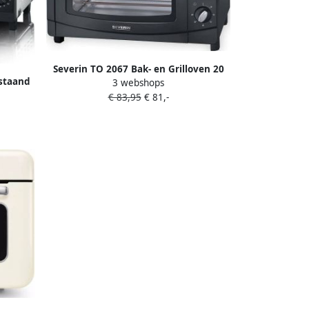
Severin TO 2067 Bak- en Grilloven 20
jstaand
3 webshops
Liter 100-230°C Zwart
€ 83,95
€ 81,-