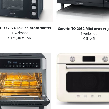
n TO 2074 Bak- en broodrooster
Severin TO 2052 Mini oven vri
1 webshop
ven met kookplaten Zwart
1 webshop
hetelucht zwart zilver
€ 159,40
€ 156,-
€ 51,45