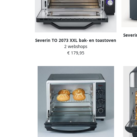
Severi
Severin TO 2073 XXL bak- en toastoven
o
2 webshops
60 liter 2200 Watt
€ 179,95