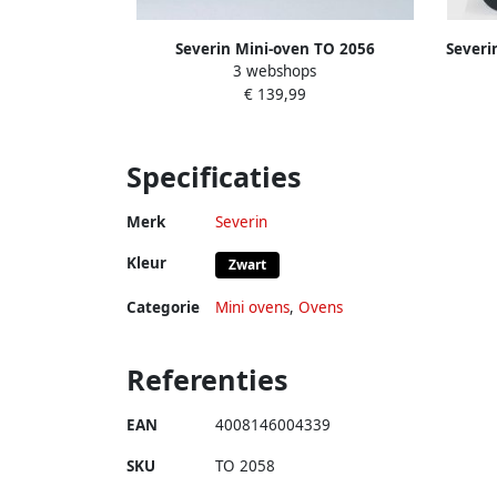
Severin Mini-oven TO 2056
Severi
3 webshops
Luchtcirculatie boven- en
broodro
€ 139,99
onderwarmte afzonderlijk of
gecombineerd schakelbaar
Specificaties
Merk
Severin
Kleur
Zwart
Categorie
Mini ovens
,
Ovens
Referenties
EAN
4008146004339
SKU
TO 2058