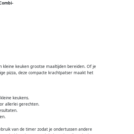
Combi-
ir Fry
ische
ing
ème
n kleine keuken grootse maaltijden bereiden. Of je
erige pizza, deze compacte krachtpatser maakt het
 kleine keukens.
r allerlei gerechten.
esultaten.
en.
ruik van de timer zodat je ondertussen andere