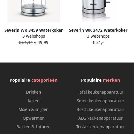
Severin WK 3459 Waterkoker
Severin WK 3472 Waterkoker
3 webshops
3 webshops
Transparant
Electrisch Glazen kan 0.5l
€ 61,14
€ 49,99
€ 31,-
zilver zwart
Populaire
categorieën
Populaire
merken
Drinken
Tefal keukenapparatuur
Koken
Smeg keukenapparatuur
Mixen & snijden
Bosch keukenapparatuur
Opwarmen
AEG keukenapparatuur
Bakken & frituren
Tristar keukenapparatuur