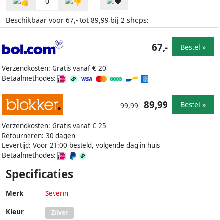
0
Beschikbaar voor
tot
bij
shops:
67,-
89,99
2
67,-
Bestel »
Verzendkosten: Gratis vanaf € 20
Betaalmethodes:
89,99
Bestel »
99,99
Verzendkosten: Gratis vanaf € 25
Retourneren: 30 dagen
Levertijd: Voor 21:00 besteld, volgende dag in huis
Betaalmethodes:
Specificaties
Merk
Severin
Kleur
Zilver