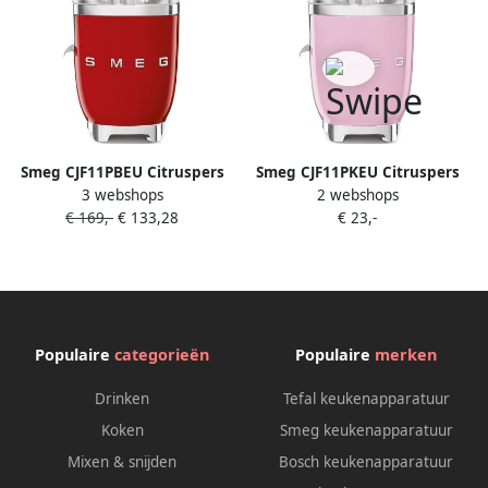
Smeg CJF11PBEU Citruspers
Smeg CJF11PKEU Citruspers
3 webshops
2 webshops
Elektrische Citruspers 70W
Elektrische Citruspers 70W
€ 169,-
€ 133,28
€ 23,-
RVS Filter
RVS Filter
Antidruppelsysteem
Antidruppelsysteem
Automatische Start Stop '50s
Automatische Start Stop '50s
Style Rood
Style Roze
Populaire
categorieën
Populaire
merken
Drinken
Tefal keukenapparatuur
Koken
Smeg keukenapparatuur
Mixen & snijden
Bosch keukenapparatuur