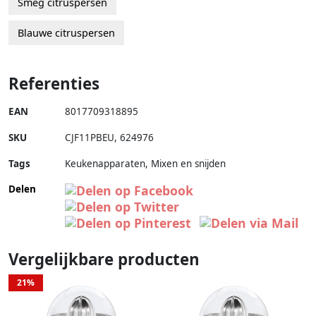
Smeg citruspersen
Blauwe citruspersen
Referenties
EAN
8017709318895
SKU
CJF11PBEU
,
624976
Tags
Keukenapparaten, Mixen en snijden
Delen
Vergelijkbare producten
21%