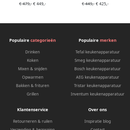
€ 479,-
€ 449,-
€ 449,-
€ 425,-
Espressomachine Inclusief
Espressomachine Inclusief
Coffee Knock-Box en
Coffee Knock-Box en
Tamping Mat Rood
Tamping Mat Zwart
Populaire
categorieën
Populaire
merken
Drinken
Tefal keukenapparatuur
Koken
Smeg keukenapparatuur
Mixen & snijden
Bosch keukenapparatuur
Opwarmen
AEG keukenapparatuur
Bakken & frituren
Tristar keukenapparatuur
Grillen
Inventum keukenapparatuur
Klantenservice
Over ons
Retourneren & ruilen
Inspiratie blog
Verzending & bezorging
Contact