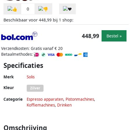
0
Beschikbaar voor
bij
shop:
448,99
1
448,99
Bestel »
Verzendkosten: Gratis vanaf € 20
Betaalmethodes:
Specificaties
Merk
Solis
Kleur
Zilver
Categorie
Espresso apparaten
,
Pistonmachines
,
Koffiemachines
,
Drinken
Omschrijving