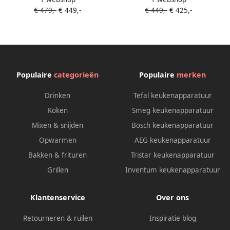
1170 Pistonmachine
1170 Pistonmachine
€ 479,-
€ 449,-
€ 449,-
€ 425,-
Espressomachine Inclusief
Espressomachine Inclusief
Coffee Knock-Box en
Coffee Knock-Box en
Tamping Mat Rood
Tamping Mat Zwart
Populaire
categorieën
Populaire
merken
Drinken
Tefal keukenapparatuur
Koken
Smeg keukenapparatuur
Mixen & snijden
Bosch keukenapparatuur
Opwarmen
AEG keukenapparatuur
Bakken & frituren
Tristar keukenapparatuur
Grillen
Inventum keukenapparatuur
Klantenservice
Over ons
Retourneren & ruilen
Inspiratie blog