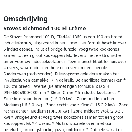
Omschrijving
Stoves Richmond 100 Ei Crème
De Stoves Richmond 100 Ei, ST444411860, is een 100 cm breed
inductiefornuis, uitgevoerd in het Crme. Het fornuis beschikt over
5 inductiezones, inclusief bridge-functie: voeg twee kookzones
samen tot een groot kookoppervlak. Tevens met elektronische
timer voor uw inductiekookzones. Tevens beschikt dit fornuis over
4 ovens, waaronder een heteluchtoven en een speciale
Sudderoven (rechtsonder). Telescopische geleiders maken het
in-/uitschuiven gemakkelijk in gebruik. Belangrijkste kenmerken *
100 cm breed | Werkelijke afmetingen fornuis B x D x H:
996x600x900/930 mm * Kleur: Crme * 5 inductie kookzones *
Zone links voor: Medium (1.6-3.0 kw) | Zone midden achter:
Medium (1.6-3.0 kw) | Zone rechts voor: Klein (1.15-2.2 kw) | Zone
rechts achter: Medium (1.4-3.0 kw) | Zone midden: Wok (2.3-3.7
kw) * Bridge-functie: voeg twee kookzones samen tot een groot
kookoppervlak * 4 ovens; * Multifunctionele oven met o.a.
hetelucht, broodrijsfunctie, pizza, ontdooien * Dubbele variabele