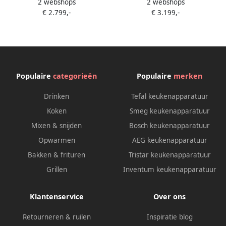
2 webshops
2 webshops
Range-fornuis Electrisch
Range-fornuis Electrisch
€ 2.799,-
€ 3.199,-
Inductiekookplaat zones
Inductiekookplaat zones
Zwart
Antraciet
Populaire
categorieën
Populaire
merken
Drinken
Tefal keukenapparatuur
Koken
Smeg keukenapparatuur
Mixen & snijden
Bosch keukenapparatuur
Opwarmen
AEG keukenapparatuur
Bakken & frituren
Tristar keukenapparatuur
Grillen
Inventum keukenapparatuur
Klantenservice
Over ons
Retourneren & ruilen
Inspiratie blog