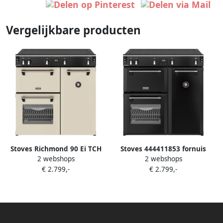
Vergelijkbare producten
Stoves Richmond 90 Ei TCH
Stoves 444411853 fornuis
2 webshops
2 webshops
Crème
Range-fornuis Electrisch
€ 2.799,-
€ 2.799,-
Inductiekookplaat zones
Zwart