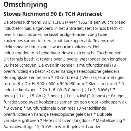
Omschrijving
Stoves Richmond 90 Ei TCH Antraciet
De Stoves Richmond 90 Ei TCH, ST444411852, is een 90 cm breed
inductiefornuis, uitgevoerd in het antraciet. Het fornuis beschikt
over 5 inductiezones, inclusief bridge-functie: voeg twee
kookzones samen tot een groot kookoppervlak. Tevens met
elektronische timer voor uw inductiekookzones. Het
inductiegedeelte is bedienbaar dmv elektronische Touchtoetsen.
Dit fornuis beschikt tevens over 3 ovens, waaronder een longdoor
3D heteluchtoven. De oven linksonder is multifunctioneel (13
ovenfuncties) en beschikt over handige telescopische geleiders.
Belangrijkste kenmerken * 90 cm breed | Werkelijke afmetingen
fornuis B x D x H: 900 x 600 x 900/930 mm * Kleur: antraciet * 5
inductie kookzones * 2x 1, 6 kW (3.0 boost) | 1x 2, 3 kW (3.7
boost) | 1x 1, 15 kW (2.2 boost) | 1x 1, 4 kW (3.0 boost) * Bridge-
functie: voeg twee kookzones samen tot een groot kookoppervlak
* 3 ovens; * Multifunctionele oven met 13 verschillende
ovenfuncties en handige telescopische geleiders * Dubbele
variabele grill oven * Hetelucht oven (longdoor) * Mantelkoeling *
Aansluitwattage 15, 5 kW en wordt geleverd zonder