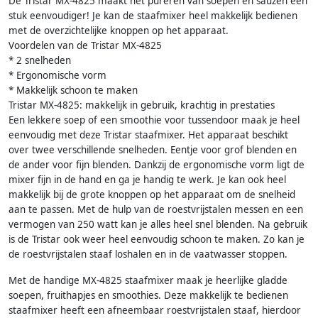
De Tristar MX-4825 maakt het pureren van soepen en sauzen een
stuk eenvoudiger! Je kan de staafmixer heel makkelijk bedienen
met de overzichtelijke knoppen op het apparaat.
Voordelen van de Tristar MX-4825
* 2 snelheden
* Ergonomische vorm
* Makkelijk schoon te maken
Tristar MX-4825: makkelijk in gebruik, krachtig in prestaties
Een lekkere soep of een smoothie voor tussendoor maak je heel
eenvoudig met deze Tristar staafmixer. Het apparaat beschikt
over twee verschillende snelheden. Eentje voor grof blenden en
de ander voor fijn blenden. Dankzij de ergonomische vorm ligt de
mixer fijn in de hand en ga je handig te werk. Je kan ook heel
makkelijk bij de grote knoppen op het apparaat om de snelheid
aan te passen. Met de hulp van de roestvrijstalen messen en een
vermogen van 250 watt kan je alles heel snel blenden. Na gebruik
is de Tristar ook weer heel eenvoudig schoon te maken. Zo kan je
de roestvrijstalen staaf loshalen en in de vaatwasser stoppen.
Met de handige MX-4825 staafmixer maak je heerlijke gladde
soepen, fruithapjes en smoothies. Deze makkelijk te bedienen
staafmixer heeft een afneembaar roestvrijstalen staaf, hierdoor