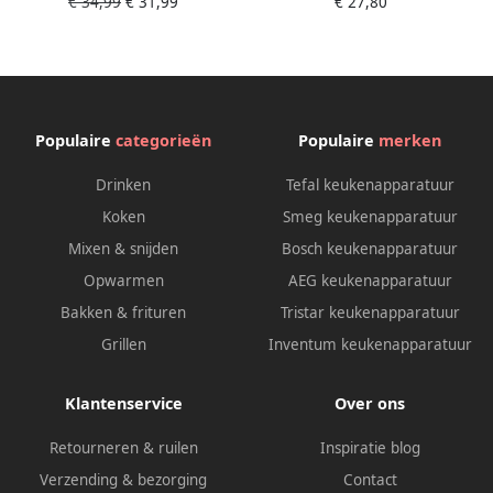
€ 34,99
€ 31,99
€ 27,80
Zwart Roestvrijstaal-
afneembare roestvrijstalen
Maatbeker
staaf Inclusief Maatbeker
700ml 1000 watt RVS
Populaire
categorieën
Populaire
merken
Drinken
Tefal keukenapparatuur
Koken
Smeg keukenapparatuur
Mixen & snijden
Bosch keukenapparatuur
Opwarmen
AEG keukenapparatuur
Bakken & frituren
Tristar keukenapparatuur
Grillen
Inventum keukenapparatuur
Klantenservice
Over ons
Retourneren & ruilen
Inspiratie blog
Verzending & bezorging
Contact