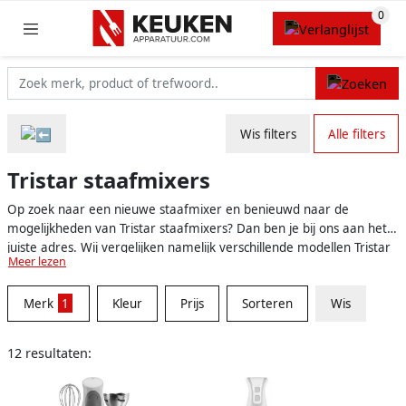
Wis filters
Alle filters
Tristar staafmixers
Op zoek naar een nieuwe staafmixer en benieuwd naar de
mogelijkheden van Tristar staafmixers? Dan ben je bij ons aan het
juiste adres. Wij vergelijken namelijk verschillende modellen Tristar
Meer lezen
staafmixers, zodat je makkelijk de beste mix van functionaliteit en
prijs kunt vinden. Een goede staafmixer is een essentieel onderdeel
Merk
1
Kleur
Prijs
Sorteren
Wis
van je keukenapparatuur en maakt het bereiden van vele
gerechten een stuk eenvoudiger. Laten we eens kijken wat Tristar
als merk zo interessant maakt voor staafmixers.
12 resultaten: