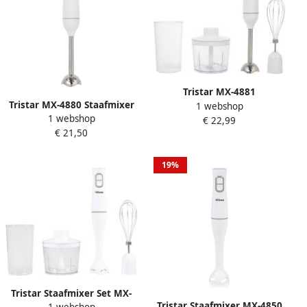
Tristar MX-4881
Tristar MX-4880 Staafmixer
1 webshop
Staafmixerset 350W
1 webshop
350W 2 Snelheden
€ 22,99
Inclusief Garde Hakmolen
€ 21,50
Ergonomisch Ontwerp
en Maatbeker Ergonomisch
Roestvrijstalen Messen
Design Turbofunctie
Vaatwasserbestendige
Vaatwasserbestendige
19%
Staaf
Onderdelen
Tristar Staafmixer Set MX-
Tristar Staafmixer MX-4850
1 webshop