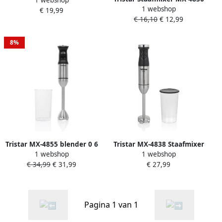
4851 Staafmixer Hakmolen
1 webshop
RVS mesbladen 350 Watt
€ 19,99
en Garde Extra lange staaf
€ 16,10
€ 12,99
Wit
voor o.a. soep 350 W Wit
8%
Tristar MX-4855 blender 0 6
Tristar MX-4838 Staafmixer
1 webshop
1 webshop
l Keukenblender 1200 W
– Met maatbeker 800 Watt
€ 34,99
€ 31,99
€ 27,99
Zwart Roestvrijstaal-
Turbofunctie RVS
Maatbeker
Pagina 1 van 1