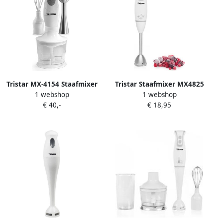
Tristar MX-4154 Staafmixer
Tristar Staafmixer MX4825
1 webshop
1 webshop
incl accessoires
RVS Vaatwasserbestendig
€ 40,-
€ 18,95
250w