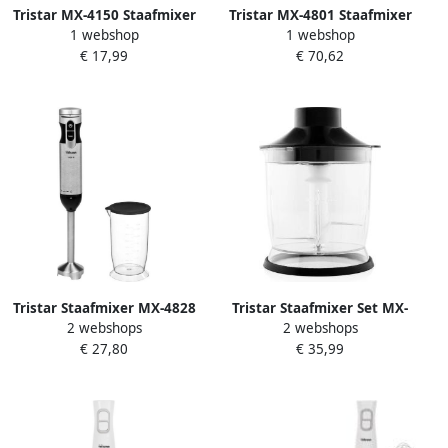
Tristar MX-4150 Staafmixer
Tristar MX-4801 Staafmixer
1 webshop
1 webshop
RVS messen 170 watt Wit
Set Voor blenden hakken en
€ 17,99
€ 70,62
kloppen
Vaatwasserbestendig Wit
Tristar Staafmixer MX-4828
Tristar Staafmixer Set MX-
2 webshops
2 webshops
Turbofunctie Met
4829 4-in-1 Staafmixer
€ 27,80
€ 35,99
afneembare roestvrijstalen
Inclusief Garde Hakmolen
staaf Inclusief Maatbeker
en Maatbeker 700ml
700ml 1000 watt RVS
Turbofunctie Met
afneembare roestvrijstalen
staaf 1000 watt RVS