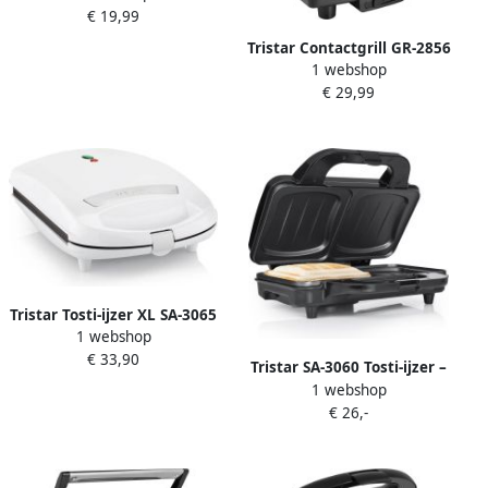
€ 19,99
grill- 22 5x14cm
bakoppervlak Verticaal
Tristar Contactgrill GR-2856
opbergen Zwart
1 webshop
– Panini Grill met
€ 29,99
Antiaanbaklaag – Cool
Touch Handvat Zwart RVS
Tristar Tosti-ijzer XL SA-3065
1 webshop
Geschikt voor 4 Tosti's Anti-
€ 33,90
aanbaklaag Tosti apparaat
Tristar SA-3060 Tosti-ijzer –
Wit
1 webshop
Tosti apparaat met anti-
€ 26,-
aanbaklaag Cool Touch
Sandwichmaker 900 watt
Zwart