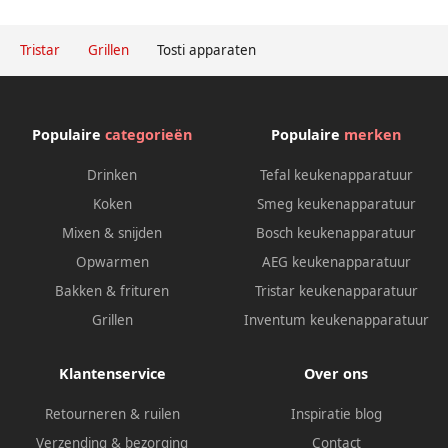
Tristar
Grillen
Tosti apparaten
Populaire
categorieën
Populaire
merken
Drinken
Tefal keukenapparatuur
Koken
Smeg keukenapparatuur
Mixen & snijden
Bosch keukenapparatuur
Opwarmen
AEG keukenapparatuur
Bakken & frituren
Tristar keukenapparatuur
Grillen
Inventum keukenapparatuur
Klantenservice
Over ons
Retourneren & ruilen
Inspiratie blog
Verzending & bezorging
Contact