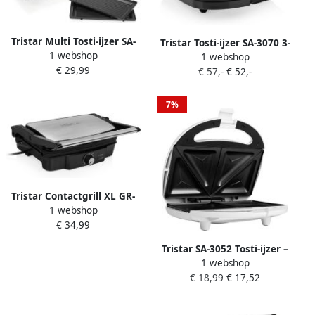
Tristar Multi Tosti-ijzer SA-
Tristar Tosti-ijzer SA-3070 3-
1 webshop
3071 Sandwich maker 3 in 1
1 webshop
in-1 met tosti- grill- en
€ 29,99
Tosti-ijzer Wafelijzer en
€ 57,-
€ 52,-
wafelplaten Anti-
Contactgrill Verwisselbare
aanbaklaag 800W Zwart
bakplaten voor Tosti's
RVS
7%
Wafels en Panini's Inclusief
antiaanbaklaag
Tristar Contactgrill XL GR-
1 webshop
2852 Panini Grill XL Tosti-
€ 34,99
ijzer 180⁰ te openen Tafel
Grill Zwevend deksel Anti-
Tristar SA-3052 Tosti-ijzer –
aanbaklaag 1500W RVS
1 webshop
Geschikt voor 2 tosti s
Zwart
€ 18,99
€ 17,52
Antiaanbaklaag Tosti
apparaat Wit