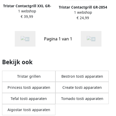
Tristar Contactgrill XXL GR-
Tristar Contactgrill GR-2854
1 webshop
2858 Panini Grill XXL Tosti
1 webshop
Panini Grill Tosti-ijzer
€ 39,99
apparaat groot 30 x 26 cm
€ 24,99
Zwevende bovendeksel
bakoppervlakte Regelbare
Anti-aanbaklaag 1000W RVS
Thermostaat 2000 watt
Zwart
Pagina 1 van 1
Bekijk ook
Tristar grillen
Bestron tosti apparaten
Princess tosti apparaten
Create tosti apparaten
Tefal tosti apparaten
Tomado tosti apparaten
Aigostar tosti apparaten