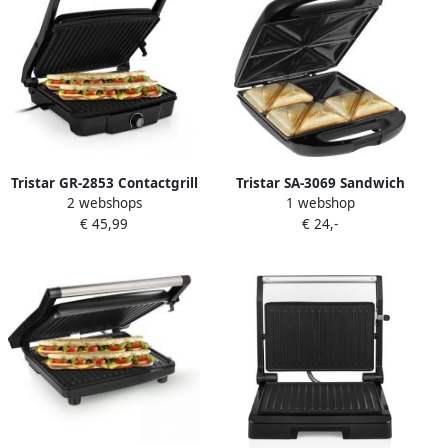
Tristar GR-2853 Contactgrill
Tristar SA-3069 Sandwich
2 webshops
1 webshop
XL – Panini Grill Groot incl
Maker XL – Tosti ijzer Bak
€ 45,99
€ 24,-
Tafelgrill Functie –
vier tosti s in één keer –
Regelbare thermostaat RVS
PFAS vrij 800 Watt Zwart