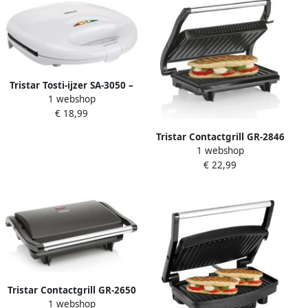
Tristar Tosti-ijzer SA-3050 –
1 webshop
Geschikt voor 2 tosti s
€ 18,99
Antiaanbaklaag Tosti
apparaat met Grillplaat Wit
Tristar Contactgrill GR-2846
1 webshop
Panini Grill en Tosti-ijzer
€ 22,99
Anti-aanbaklaag Zwevend
deksel 700W RVS Zwart
Tristar Contactgrill GR-2650
1 webshop
700W Tosti apparaat Panini