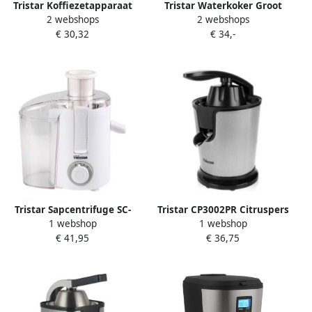
Tristar Koffiezetapparaat
Tristar Waterkoker Groot
2 webshops
2 webshops
CM-1235 Filter-
WK-3373 1 7 Liter 2200 Watt
€ 30,32
€ 34,-
koffiezetapparaat 750 ml
incl.
Geschikt voor camping
Oververhittingsbeveiliging
gebruik Digitaal en Timer
en Kalkfilter RVS
Functie Glazen kan
Verwijderbare koffiefilter 7
kopjes Zwart
Tristar Sapcentrifuge SC-
Tristar CP3002PR Citruspers
1 webshop
1 webshop
2286 Juicer voor Groente &
RVS Zwart
€ 41,95
€ 36,75
Fruit Afneembare
opvangbak Wit