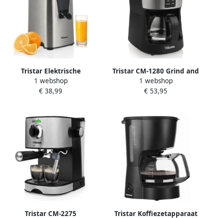
Tristar Elektrische
Tristar CM-1280 Grind and
1 webshop
1 webshop
Citruspers CP-3009
Brew Koffiezetapparaat 2-
€ 38,99
€ 53,95
Moederdag cadeautje 350W
in-1 Bonen en Filterkoffie
Sinaasappelpers met
Tot 6 kopjes – Timerfunctie
Pershendel inclusief 2
pulpfilters & 2 perskegels
RVS
Tristar CM-2275
Tristar Koffiezetapparaat