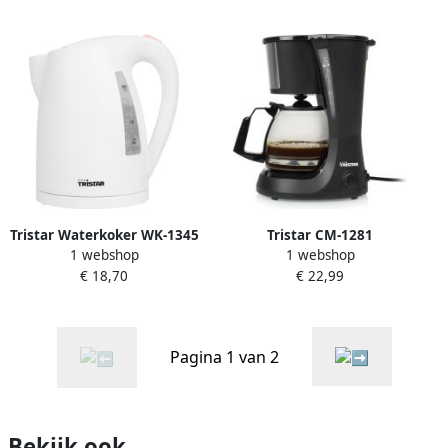
Compact &
Gebruiksvriendelijk WK
Tristar Waterkoker WK-1345
Tristar CM-1281
1 webshop
1 webshop
1.7 L 2200W Wit Kort
Koffiezetapparaat – 0.75
€ 18,70
€ 22,99
kookproces Uitneembare
liter filterkoffie 6 kopjes –
filter voorkomt kalkaanslag
Geschikt voor de camping
Pagina 1 van 2
Bekijk ook