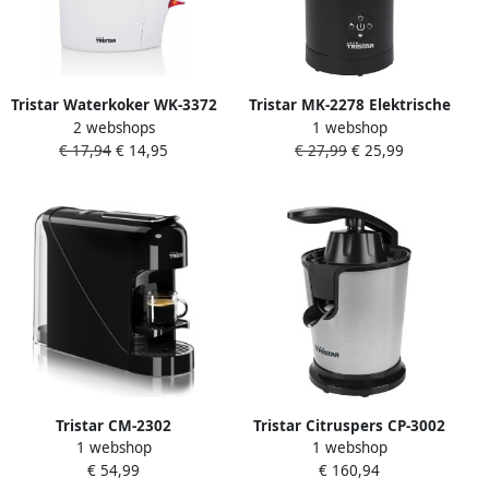
Tristar Waterkoker WK-3372
Tristar MK‑2278 Elektrische
2 webshops
1 webshop
1 liter kan met
Melkopschuimer – Warm &
€ 17,94
€ 14,95
€ 27,99
€ 25,99
Oververhittingsbeveiliging
Koud – 500W – Uitneembare
1100 watt en geschikt voor
Kan – Stil & Snel – 300ml
op de camping Wit
BPA & PFAS vrij Zwart
Tristar CM-2302
Tristar Citruspers CP-3002
1 webshop
1 webshop
Koffiecupmachine Geschikt
RVS 4 stuks
€ 54,99
€ 160,94
voor Nespresso 0.8L 1400W