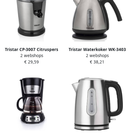
Wasbare koffiefilter Wit
Wasbare koffiefilter Zwart
Tristar CP-3007 Citruspers
Tristar Waterkoker WK-3403
2 webshops
2 webshops
Elektrische Sinaasappelpers
Digitale Waterkoker met
€ 29,59
€ 38,21
2 perskegels
warmhoudfunctie
Vaatwasserbestendige
Instelbare temperatuur van
onderdelen RVS
40⁰ tot 100⁰ 1.7 Liter 360⁰
draaibaar RVS