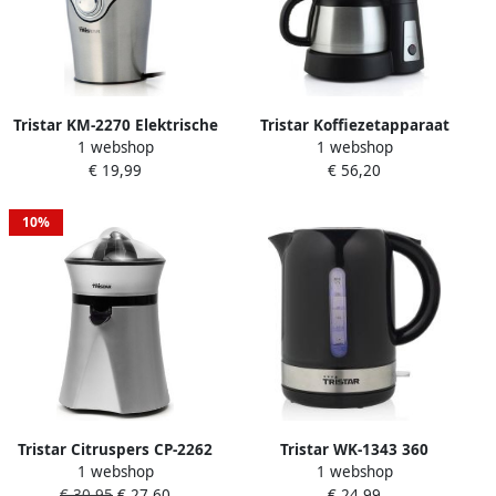
Tristar KM-2270 Elektrische
Tristar Koffiezetapparaat
1 webshop
1 webshop
Koffiemolen Coffee Grinder
CM-1234 Filter-
€ 19,99
€ 56,20
Bonenmaler met RVS
koffiezetapparaat met
messen RVS
dubbelwandige kan
Geschikt voor camping
10%
gebruik Isoleerkan van 1
liter 8 kopjes
Koffieapparaat voor
filterkoffie Verwijderbare
koffiefilter Zwart RVS
Tristar Citruspers CP-2262
Tristar WK-1343 360
1 webshop
1 webshop
sinaasappelpers elektrisch
Waterkoker – 1.7 liter –
€ 30,95
€ 27,60
€ 24,99