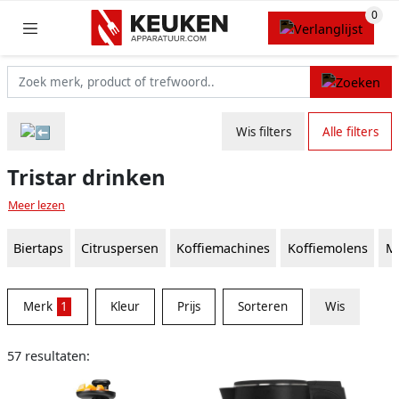
Wis filters
Alle filters
Tristar drinken
Meer lezen
Biertaps
Citruspersen
Koffiemachines
Koffiemolens
M
Merk
1
Kleur
Prijs
Sorteren
Wis
57 resultaten: