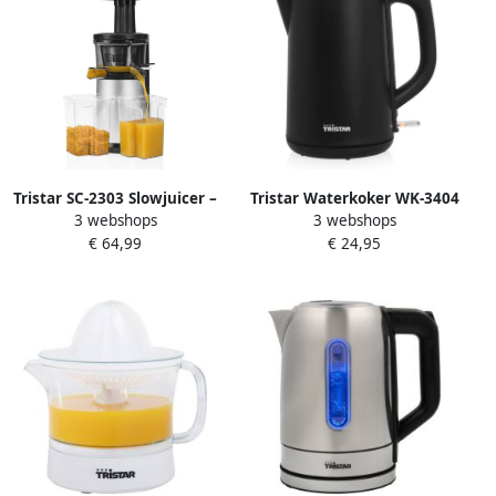
Tristar SC-2303 Slowjuicer –
Tristar Waterkoker WK-3404
3 webshops
3 webshops
Behoud van alle vitaminen
1.5 liter waterkoker met
€ 64,99
€ 24,95
– Geschikt voor harde en
dubbelwandige behuizing
zachte ingrediënten
Cool Touch met
oververhitting- en
droogkookbeveiliging Zwart