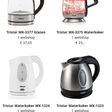
Tristar WK-3377 Glazen
Tristar WK-3375 Waterkoker
1 webshop
1 webshop
Waterkoker met Led 1.7
– Instelbare temperatuur –
€ 37,65
€ 23,-
liter 2200 watt
Glazen 1.8 liter Multi Color
LED
Tristar Waterkoker WK-1324
Tristar Waterkoker WK-1323
1 webshop
1 webshop
1.5 Liter 360° rotatie met
1.2 liter met