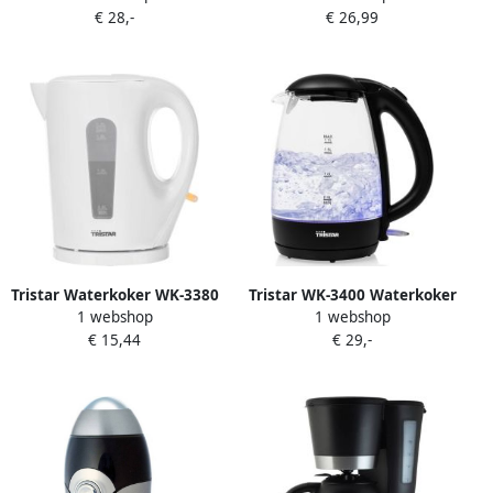
€ 28,-
€ 26,99
afneembare kan
Oververhittingsbeveiliging
uitneembare filter Wit
en Droogkookbeveiliging
met Filtersysteem RVS
Tristar Waterkoker WK-3380
Tristar WK-3400 Waterkoker
1 webshop
1 webshop
1.7 liter 2200W
Glazen Kan 1.7 Liter 2200 W
€ 15,44
€ 29,-
Automatische kookstop
Snoeropbergsysteem
Ingebouwde kalkfilter Wit