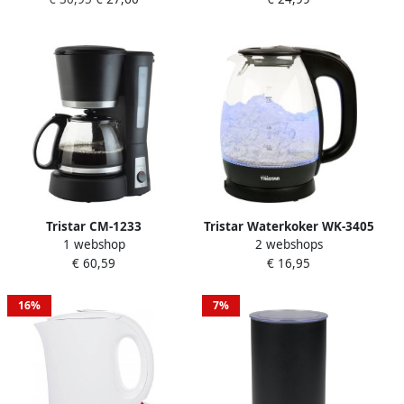
2 perskegels links- en
2200 Watt Zwart
rechtsdraaiend inclusief
pulpfilter voor sinaasappels
limoenen en citroenen RVS
Tristar CM-1233
Tristar Waterkoker WK-3405
1 webshop
2 webshops
Koffiezetapparaat 0.6 liter
Glazen waterkoker 1 7 liter
€ 60,59
€ 16,95
Geschikt voor op de
met LED 360° draaibaar
camping Warmhoudfunctie
2200 watt Zwart
Geschikt voor 6 Kopjes
16%
7%
Zwart