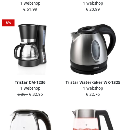
1 webshop
1 webshop
Espressomachine – Met
CM-1246 Filter-
€ 61,99
€ 20,99
stoompijpje – Piston voor 1
koffiezetapparaat Geschikt
of 2 kopjes
voor Camping gebruik
Compact en gemakkelijk
8%
mee te nemen Glazen kan
0.6 liter Druppelstop
Automatische uitschakeling
600 watt Zwart
Tristar CM-1236
Tristar Waterkoker WK-1325
1 webshop
1 webshop
Koffiezetapparaat – Inhoud:
1.2 liter inhoud Waterkoker
€ 36,-
€ 32,95
€ 22,76
1.2 liter – Met
voor op de camping 850
warmhoudfunctie
watt RVS