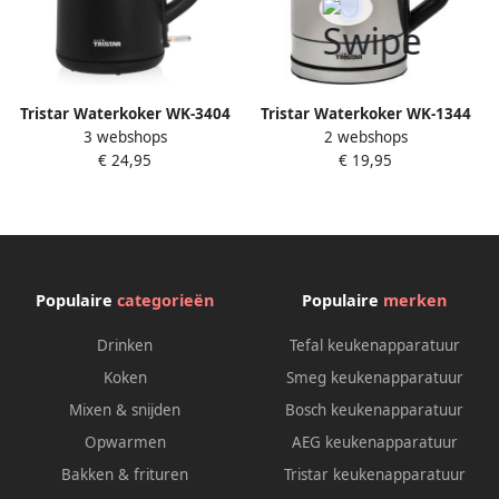
Tristar Waterkoker WK-3404
Tristar Waterkoker WK-1344
3 webshops
2 webshops
1.5 liter waterkoker met
1 7 liter 360° draaibaar
€ 24,95
€ 19,95
dubbelwandige behuizing
Droogkookbeveiliging
Cool Touch met
Automatische uitschakeling
oververhitting- en
2200 watt RVS
droogkookbeveiliging Zwart
Populaire
categorieën
Populaire
merken
Drinken
Tefal keukenapparatuur
Koken
Smeg keukenapparatuur
Mixen & snijden
Bosch keukenapparatuur
Opwarmen
AEG keukenapparatuur
Bakken & frituren
Tristar keukenapparatuur