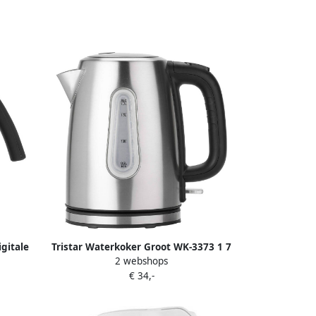
gitale
Tristar Waterkoker Groot WK-3373 1 7
2 webshops
nctie
Liter 2200 Watt incl.
€ 34,-
0⁰ tot
Oververhittingsbeveiliging en
r RVS
Kalkfilter RVS