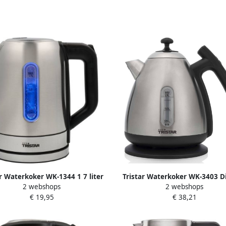
ar Waterkoker WK-1344 1 7 liter
Tristar Waterkoker WK-3403 Di
2 webshops
2 webshops
raaibaar Droogkookbeveiliging
Waterkoker met warmhoudfu
€ 19,95
€ 38,21
tische uitschakeling 2200 watt
Instelbare temperatuur van 4
RVS
100⁰ 1.7 Liter 360⁰ draaibaa