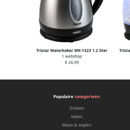
Tristar Waterkoker WK-1323 1.2 liter
Trist
1 webshop
met Oververhittingsbeveiliging en
wate
€ 26,99
Droogkookbeveiliging met
d
Filtersysteem RVS
Populaire
categorieën
Drinken
Koken
Mixen & snijden