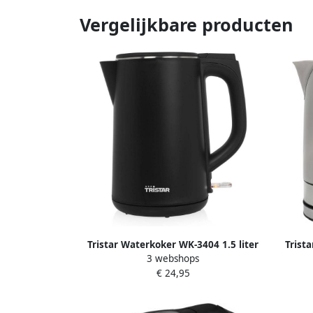
Vergelijkbare producten
Tristar Waterkoker WK-3404 1.5 liter
Trist
3 webshops
waterkoker met dubbelwandige
360° d
€ 24,95
behuizing Cool Touch met
Automa
oververhitting- en
droogkookbeveiliging Zwart