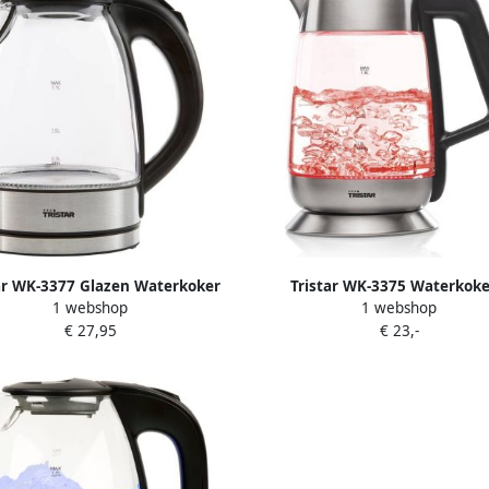
ar WK-3377 Glazen Waterkoker
Tristar WK-3375 Waterkoke
1 webshop
1 webshop
et Led 1.7 liter 2200 watt
Instelbare temperatuur – Glaz
€ 27,95
€ 23,-
liter Multi Color LED