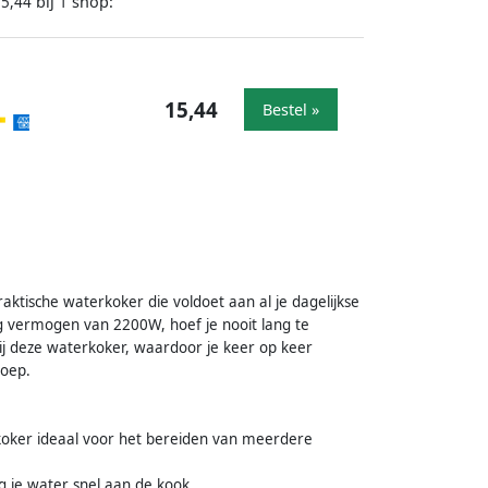
bij
shop:
15,44
1
15,44
Bestel »
ktische waterkoker die voldoet aan al je dagelijkse
ig vermogen van 2200W, hoef je nooit lang te
j deze waterkoker, waardoor je keer op keer
soep.
erkoker ideaal voor het bereiden van meerdere
 je water snel aan de kook.