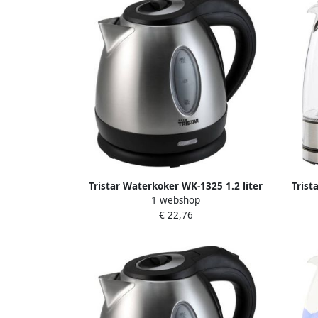
Tristar Waterkoker WK-1325 1.2 liter
Trist
1 webshop
inhoud Waterkoker voor op de
m
€ 22,76
camping 850 watt RVS