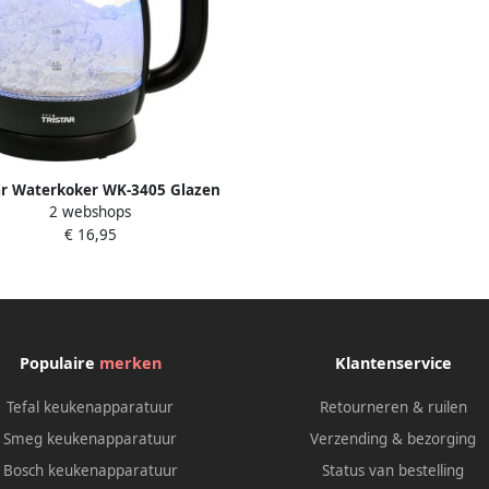
ar Waterkoker WK-3405 Glazen
2 webshops
rkoker 1 7 liter met LED 360°
€ 16,95
raaibaar 2200 watt Zwart
Populaire
merken
Klantenservice
Tefal keukenapparatuur
Retourneren & ruilen
Smeg keukenapparatuur
Verzending & bezorging
Bosch keukenapparatuur
Status van bestelling