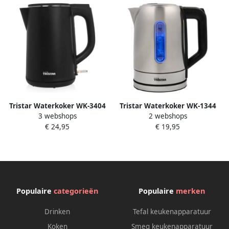
Tristar Waterkoker WK-3404
Tristar Waterkoker WK-1344
3 webshops
2 webshops
1.5 liter waterkoker met
1 7 liter 360° draaibaar
€ 24,95
€ 19,95
dubbelwandige behuizing
Droogkookbeveiliging
Cool Touch met
Automatische uitschakeling
oververhitting- en
2200 watt RVS
droogkookbeveiliging Zwart
Populaire
categorieën
Populaire
merken
Drinken
Tefal keukenapparatuur
Koken
Smeg keukenapparatuur