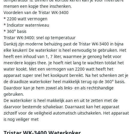
temperatuur is. Binnen de kortste keren kan je voor meerdere
mensen een kopje thee inschenken.
Voordelen van de Tristar WK-3400
* 2200 watt vermogen
* Indicator waterniveau
* 360° basis
Tristar WK-3400: snel op temperatuur
Dankzij zijn moderne behuizing past de Tristar WK-3400 in bijna
elke keuken! De waterkoker is heel eenvoudig te gebruiken. Het
heeft een inhoud van 1, 7 liter, waarmee je genoeg hebt voor
meerdere kopjes thee. Je hoeft niet lang te wachten totdat het
water kookt. Met een vermogen van 2200 watt heeft het
apparaat super snel het kookpunt bereikt. Na het schenken zet je
de draadloze waterkoker heel makkelijk terug op de 360° basis.
Daardoor kan je hem zowel als links- en als rechtshandige
gebruiken.
De waterkoker is heel makkelijk aan en uit te zetten met de
daarvoor bestemde schakelaar. Daarnaast kan het apparaat
zichzelf voor de veiligheid automatisch uitschakelen. Het apparaat
is nog veiliger met
Tristar WK-3400 Waterkoker