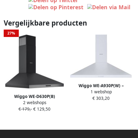
Vergelijkbare producten
27%
Wiggo WE-A930P(W) –
1 webshop
Wandschouw Afzuigkap 90
Wiggo WE-D630P(B)
€ 303,20
cm – Wit – 680 m³ h – LED
2 webshops
Wandschouw Afzuigkap 60
Verlichting – Energieklasse A
€ 179,-
€ 129,50
cm 300m³ h 3 standen
– 5 jaar garantie
Energieklasse D Zwart
Koolstoffilters meegeleverd
(Tijdelijk een gratis koksmes
van Villeroy & Boch ter