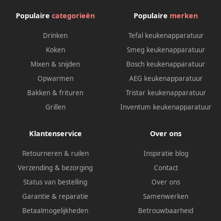
waarde van 44 95€
Populaire
categorieën
Populaire
merken
bijgeleverd!)
Drinken
Tefal keukenapparatuur
Koken
Smeg keukenapparatuur
Mixen & snijden
Bosch keukenapparatuur
Opwarmen
AEG keukenapparatuur
Bakken & frituren
Tristar keukenapparatuur
Grillen
Inventum keukenapparatuur
Klantenservice
Over ons
Retourneren & ruilen
Inspiratie blog
Verzending & bezorging
Contact
Status van bestelling
Over ons
Garantie & reparatie
Samenwerken
Betaalmogelijkheden
Betrouwbaarheid