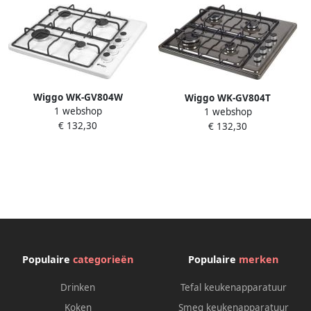
Wiggo WK-GV804W
Wiggo WK-GV804T
1 webshop
Vrijstaande gaskookplaat 60
1 webshop
Vrijstaande gaskookplaat 60
€ 132,30
cm Wit
€ 132,30
cm Titanium
Populaire
categorieën
Populaire
merken
Drinken
Tefal keukenapparatuur
Koken
Smeg keukenapparatuur