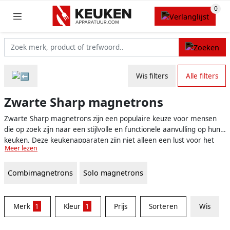
Wis filters
Alle filters
Zwarte Sharp magnetrons
Zwarte Sharp magnetrons zijn een populaire keuze voor mensen
die op zoek zijn naar een stijlvolle en functionele aanvulling op hun
keuken. Deze keukenapparaten zijn niet alleen een lust voor het
Meer lezen
oog, maar bieden ook uitstekende prestaties en gebruiksgemak.
Het zwarte ontwerp past moeiteloos in elk keukendecor en zorgt
Combimagnetrons
Solo magnetrons
voor een moderne uitstraling. Ben je geïnteresseerd in het
aanschaffen van een zwarte Sharp magnetron? Dan ben je hier op
de juiste plek om alle informatie te vinden die je nodig hebt om een
weloverwogen beslissing te nemen!
Merk
1
Kleur
1
Prijs
Sorteren
Wis