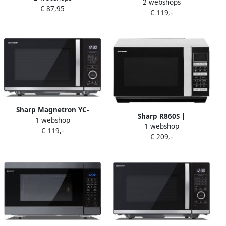
2 webshops
magnetron 900W 23 liter
€ 87,95
liter zwart
€ 119,-
zilver
Sharp Magnetron YC-
Sharp R860S |
1 webshop
QS204AE-B | Keuken- en
1 webshop
Microgolfovens |
€ 119,-
Kookartikelen |
€ 209,-
Keuken&Koken
Keuken&Koken
Microgolf&Ovens | R860S
Microgolf&Ovens |
4974019208510