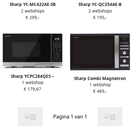
Sharp YC-MC422AE-SB
Sharp YC-QC254AE-B
2 webshops
2 webshops
combimagnetron met grill
Flatbed Combi magnetron
€ 299,-
€ 195,-
en heteluchtoven 1000W 42
900W 25ltr zwart
liter zwart
Sharp YCPC284QES –
Sharp Combi Magnetron
1 webshop
combimagnetron –
1 webshop
R941BKW | Microgolfovens
€ 179,67
vrijstaand – 28 liter –
€ 489,-
| Keuken&Koken
draaiknop + toets
Microgolf&Ovens |
bediening – zwart
4974019772622
Pagina 1 van 1