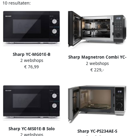
10 resultaten:
Sharp YC-MG01E-B
Sharp Magnetron Combi YC-
2 webshops
magnetron en grill 800W 20
2 webshops
GC52BE-B | Keuken- en
€ 76,99
liter zwart
€ 229,-
Kookartikelen |
Keuken&Koken
Microgolf&Ovens |
4974019216478
Sharp YC-MS01E-B Solo
Sharp YC-PS234AE-S
2 webshops
Magnetron 800 Watt 20