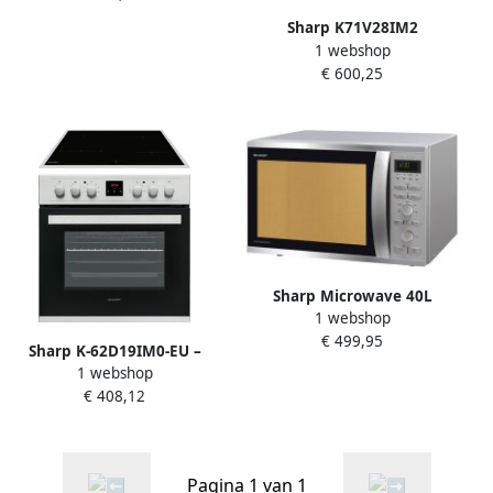
Sharp K71V28IM2
1 webshop
Ingebouwde elektrische
€ 600,25
oven 78 L Pyrolyse Hete
lucht Koude deur Klasse A
Anti-trace roestvrij staal
Sharp Microwave 40L
1 webshop
R941Stw Combi Invert |
€ 499,95
Vrijstaande Combi-
Sharp K-62D19IM0-EU –
microgolfovens |
1 webshop
Inbouw Oven + keramische
Keuken&Koken
€ 408,12
kookplaat – 60 cm –
Microgolf&Ovens |
Hetenset – RVS Zwart
R941STW
Pagina 1 van 1