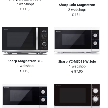
2 webshops
magnetron met grill 20 L
Sharp Solo Magnetron
€ 115,-
zilver
2 webshops
R243S | Microgolfovens |
€ 154,-
Keuken&Koken
Microgolf&Ovens | R-243S
Sharp Magnetron YC-
Sharp YC-MS01E-W Solo
1 webshop
QS204AE-B | Keuken- en
1 webshop
Magnetron 800 Watt 20
€ 119,-
Kookartikelen |
€ 87,95
liter wit
Keuken&Koken
Microgolf&Ovens |
4974019208510