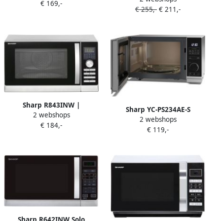
€ 169,-
en heteluchtoven 900W 25
€ 255,-
€ 211,-
Keuken&Koken
liter zilver
Microgolf&Ovens |
R922STWE
Sharp R843INW |
Sharp YC-PS234AE-S
2 webshops
Microgolfovens |
2 webshops
magnetron 900W 23 liter
€ 184,-
Keuken&Koken
€ 119,-
zilver
Microgolf&Ovens |
R843INW
Sharp R642INW Solo