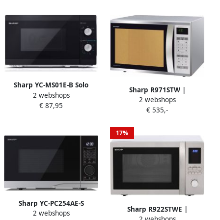
Keuken&Koken
Microgolf&Ovens |
4974019216478
Sharp YC-MS01E-B Solo
Sharp R971STW |
2 webshops
Magnetron 800 Watt 20
2 webshops
Microgolfovens |
€ 87,95
liter zwart
€ 535,-
Keuken&Koken
Microgolf&Ovens |
R971STW
17%
Sharp YC-PC254AE-S
Sharp R922STWE |
2 webshops
combimagnetron met grill
2 webshops
Microgolfovens |