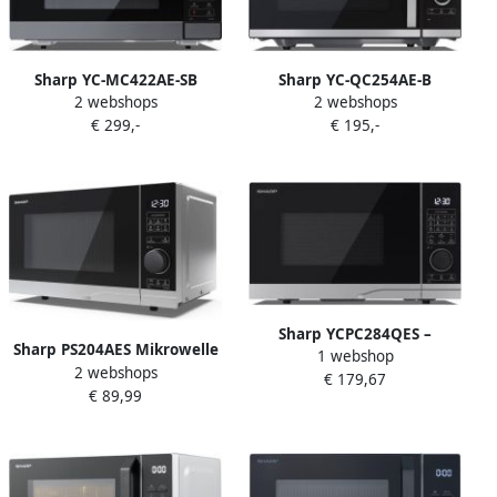
Sharp YC-MC422AE-SB
Sharp YC-QC254AE-B
2 webshops
2 webshops
combimagnetron met grill
Flatbed Combi magnetron
€ 299,-
€ 195,-
en heteluchtoven 1000W 42
900W 25ltr zwart
liter zwart
Sharp YCPC284QES –
Sharp PS204AES Mikrowelle
1 webshop
combimagnetron –
2 webshops
(Mikrowelle: 700W 10
€ 179,67
vrijstaand – 28 liter –
€ 89,99
Leistungsstufen
draaiknop + toets
Auftaufunktion
bediening – zwart
Abmessungen:
455x274x334cm) silber