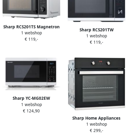
Sharp RCS201TS Magnetron
Sharp RCS201TW
1 webshop
Zilver
1 webshop
Magnetron Wit
€ 119,-
€ 119,-
Sharp YC-MG02EW
1 webshop
Vrijstaande Magnetron met
€ 124,90
Grill 20L 800W Magnetron
1000W Grill Digitaal Display
Sharp Home Appliances
Wit
1 webshop
Sharp-K-60D22BM1EU-
€ 299,-
Inbouw oven-Nis 60-energie