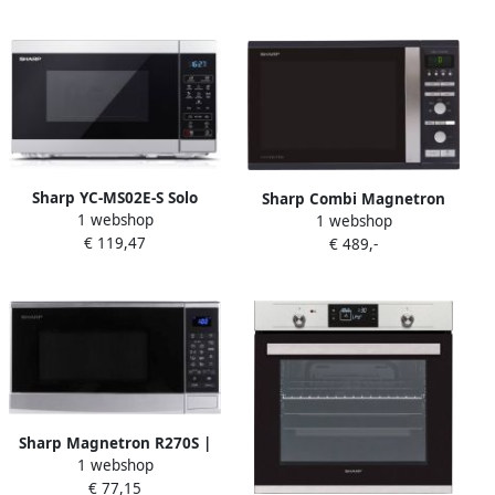
klasse A-zwart
Sharp YC-MS02E-S Solo
Sharp Combi Magnetron
1 webshop
magnetron 800 Watt 20
1 webshop
R941BKW | Microgolfovens
€ 119,47
liter
€ 489,-
| Keuken&Koken
Microgolf&Ovens |
4974019772622
Sharp Magnetron R270S |
1 webshop
Microgolfovens |
€ 77,15
4974019901503