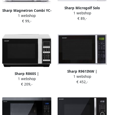
Sharp Microgolf Solo
Sharp Magnetron Combi YC-
1 webshop
R200WW | Microgolfovens |
1 webshop
MG01E-W | Keuken- en
€ 89,-
Keuken&Koken
€ 99,-
Kookartikelen |
Microgolf&Ovens | R-
Keuken&Koken
200WW
Microgolf&Ovens |
4974019151915
Sharp R961INW |
Sharp R860S |
1 webshop
Microgolfovens |
1 webshop
Microgolfovens |
€ 452,-
Keuken&Koken
€ 209,-
Keuken&Koken
Microgolf&Ovens |
Microgolf&Ovens | R860S
R961INW