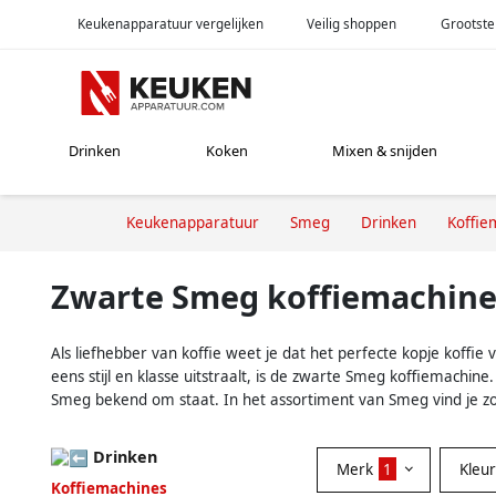
Keukenapparatuur vergelijken
Veilig shoppen
Grootste
Drinken
Koken
Mixen & snijden
Keukenapparatuur
Smeg
Drinken
Koffie
Zwarte Smeg koffiemachine
Als liefhebber van koffie weet je dat het perfecte kopje koffie
eens stijl en klasse uitstraalt, is de zwarte Smeg koffiemach
Smeg bekend om staat. In het assortiment van Smeg vind je zowe
Drinken
Merk
1
Kleu
Koffiemachines