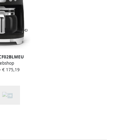
CF02BLMEU
ebshop
offiemachine
-
€ 175,19
araat 10 Koppen
tie 40 min Aroma
Programmeerbare
0 s Style Mat Zwart