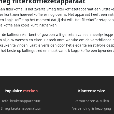
eg filterkoffiezetapparaat
aan filterkoffie, is het zwarte Smeg filterkoffiezetapparaat een uitste
ies kunt zien hoeveel koffie er nog over is. Het apparaat heeft een i
een kopje koffie op het moment dat jij dat wilt. Het filterkoffiezetap
 de koffie een kopje kunt inschenken.
rde koffiedrinker bent of gewoon wilt genieten van een heerlijk kopje
n al jouw wensen en eisen. Bezoek onze website om de verschillende 
keuken te vinden. Laat je verleiden door het elegante en stijlvolle de
 het beste op koffiegebied en maak van elk kopje koffie een bijzonder
Populaire
merken
Klantenservice
Tefal keukenapparatuur
Retourneren & ruilen
Smeg keukenapparatuur
Verzending & bezorging