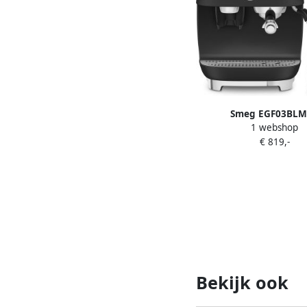
Smeg EGF03BL
1 webshop
Espressomachine
€ 819,-
Geïntegreerde Bone
Pistonmachine Du
Thermoblock 58 mm Fil
Professionele Stoomp
Style Mat Zwar
Bekijk ook