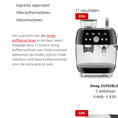
Espresso apparaten
11 resultaten:
Filterkoffiemachines
23%
Pistonmachines
Een overzicht van alle
Smeg
koffiemachines
in de kleur zwart.
Vergelijk deze 11 zwarte Smeg
koffiemachines van 5 betrouwbare
webshops op model, prijs en maat.
Hierdoor vind deze koffiemachines
voor de beste prijs en sale.
Smeg EGF03BL
5 webshops
Espressomachine
€ 833,-
€ 638,-
Geïntegreerde Bone
Pistonmachine Du
Thermoblock 58 mm Fil
32%
Professionele Stoomp