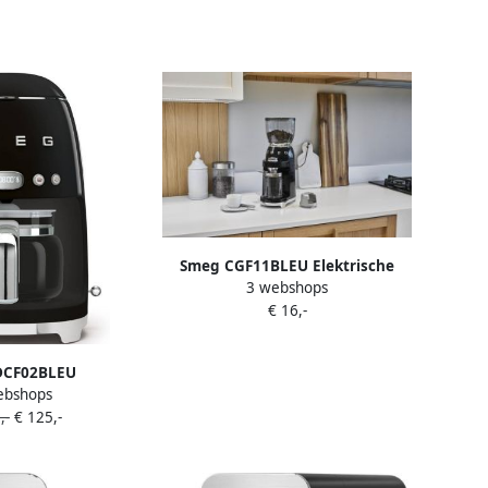
Smeg CGF11BLEU Elektrische
3 webshops
Koffiemolen Koffiebonenmaler 30
€ 16,-
Maalstanden RVS Kegelmaalwerk
350g Bonenreservoir Voor
Espresso Filterkoffie & French
DCF02BLEU
Press '50s Style Zwart
ebshops
offiemachine
,-
€ 125,-
araat 10 Koppen
tie 40 min Aroma
Programmeerbare
 50 s Style Zwart