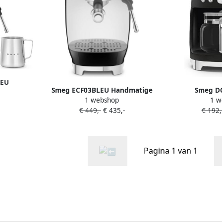
MEU
Smeg ECF03BLEU Handmatige
Smeg D
 met
1 webshop
1 w
Espressomachine Pistonmachine
Filterk
nmaler
€ 449,-
€ 435,-
€ 192,
Cold Brew 15 Bar 58 mm
Koffiezetapp
bbel
Filterdrager Thermoblock
Warmhoudfunc
terdrager
Professionele Stoompijp '50s
Instelling 
ijp '50s
Style Zwart
Startfunctie 5
t
Pagina 1 van 1