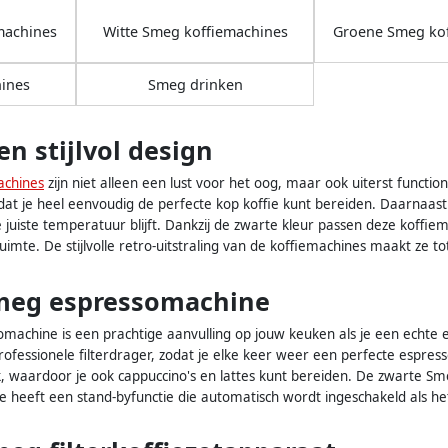
machines
Witte Smeg koffiemachines
Groene Smeg ko
ines
Smeg drinken
en stijlvol design
achines
zijn niet alleen een lust voor het oog, maar ook uiterst function
dat je heel eenvoudig de perfecte kop koffie kunt bereiden. Daarna
 de juiste temperatuur blijft. Dankzij de zwarte kleur passen deze koff
 ruimte. De stijlvolle retro-uitstraling van de koffiemachines maakt ze 
meg espressomachine
achine is een prachtige aanvulling op jouw keuken als je een echte e
ofessionele filterdrager, zodat je elke keer weer een perfecte espres
 waardoor je ook cappuccino's en lattes kunt bereiden. De zwarte Smeg
e heeft een stand-byfunctie die automatisch wordt ingeschakeld als he