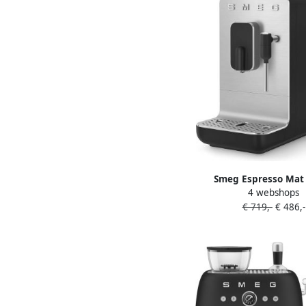
Style Zwart
Smeg Espresso Mat
4 webshops
BCC12BLMEU 
€ 719,-
€ 486,-
Espressomachine
Keuken&Koken Koffie&
801770933485