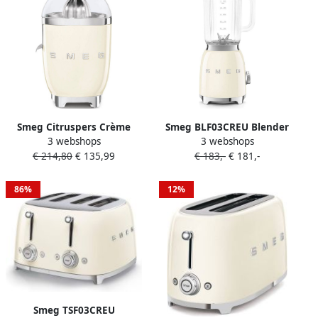
Smeg Citruspers Crème
Smeg BLF03CREU Blender
3 webshops
3 webshops
CJF11CREU | Citruspersen |
Smoothie Blender 800W 1
€ 214,80
€ 135,99
€ 183,-
€ 181,-
Keuken&Koken
5L Tritan™ Kan 4 Snelheden
Koffie&Ontbijt |
Ice Crush & Smoothie
8017709318888
Functie '50s Style Crème
86%
12%
Smeg TSF03CREU