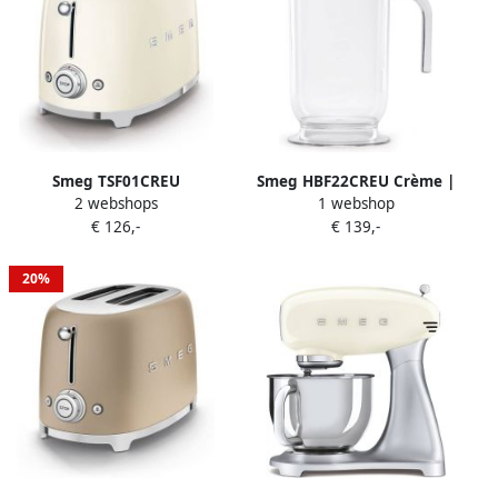
Smeg TSF01CREU
Smeg HBF22CREU Crème |
2 webshops
1 webshop
Broodrooster 2 Sleuven
Mixers | Keuken&Koken
€ 126,-
€ 139,-
950W 6 Bruiningsstanden
Keukenapparaten |
Ontdooifunctie &
8017709318215
Opwarmfunctie '50s style
20%
Crème