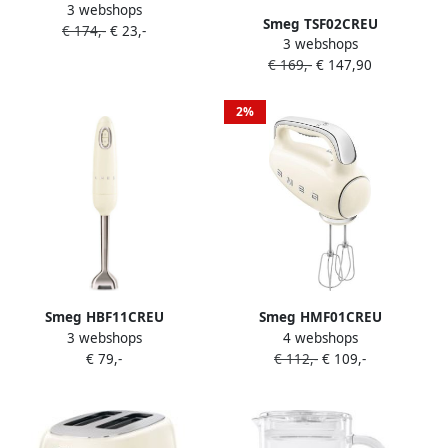
3 webshops
Broodrooster 4 Sneden 4
Smeg TSF02CREU
€ 174,-
€ 23,-
Brede Sleuven 2000W 6
3 webshops
Broodrooster 4 Sneden 2
Bruiningsstanden
€ 169,-
€ 147,90
Lange Sleuven 1500W 6
Ontdooifunctie
Bruiningsstanden
Opwarmfunctie &
Ontdooifunctie
2%
Bagelfunctie '50s Style
Opwarmfunctie &
Crème
Bagelfunctie '50s Style
Crème
Smeg HBF11CREU
Smeg HMF01CREU
3 webshops
4 webshops
Staafmixer 700W Variabele
Handmixer 250W 9
€ 79,-
€ 112,-
€ 109,-
Snelheid Turbofunctie
Snelheden Turbofunctie LED
FlowBlend™ Technologie
Display Inclusief 6 RVS
RVS Mixervoet '50s Style
Gardes & Deeghaken '50s
Crème
Style Crème