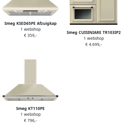
Smeg KSED65PE Afzuigkap
1 webshop
60 cm Crème Wandschouw
Smeg CUISINIARE TR103IP2
€ 359,-
Afzuigkap 600 m³ u LED
1 webshop
Range-fornuis
Verlichting Victoria Design
€ 4.699,-
Inductiekookplaat zones
Crème A
Smeg KT110PE
1 webshop
Muurmontage Crème 820m³
€ 796,-
uur A afzuigkap