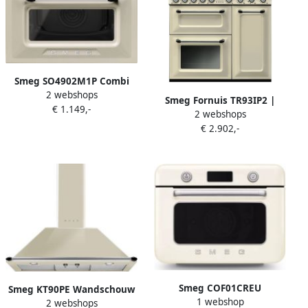
Smeg SO4902M1P Combi
2 webshops
Magnetron 50 Liter Crème
Smeg Fornuis TR93IP2 |
€ 1.149,-
Compacte Inbouw Oven
2 webshops
Inductiefornuizen |
Hetelucht Grillfunctie
€ 2.902,-
Keuken&Koken Fornuizen |
Victoria Design
8017709312381
Smeg COF01CREU
Smeg KT90PE Wandschouw
1 webshop
Vrijstaande Combi-
2 webshops
Afzuigkap 90 cm Crème 788