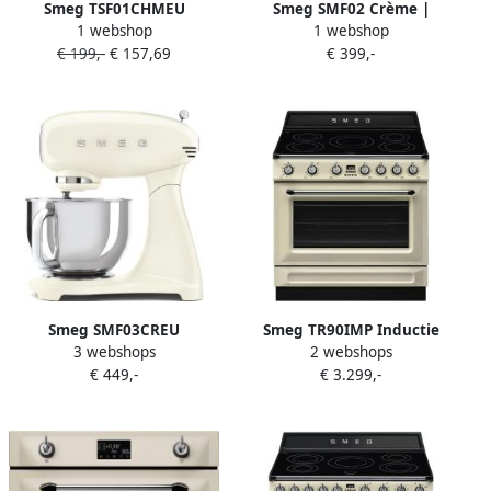
Smeg TSF01CHMEU
Smeg SMF02 Crème |
1 webshop
1 webshop
Broodrooster 2 Sleuven
Keukenrobots |
€ 199,-
€ 157,69
€ 399,-
950W 6 Bruiningsstanden
8017709269135
Ontdooifunctie &
Opwarmfunctie '50s style
Mat Champagne
Smeg SMF03CREU
Smeg TR90IMP Inductie
3 webshops
2 webshops
Keukenmachine Stand
fornuis Wit
€ 449,-
€ 3.299,-
Mixer 4 8 Liter 800 Watt 10
Snelheden Planetaire
Mengwerking Inclusief 5
Accessoires '50s Style
Crème