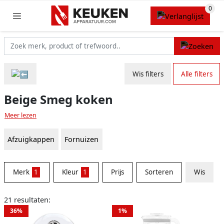
Wis filters
Alle filters
Beige Smeg koken
Meer lezen
Afzuigkappen
Fornuizen
Merk
1
Kleur
1
Prijs
Sorteren
Wis
21 resultaten:
36%
1%