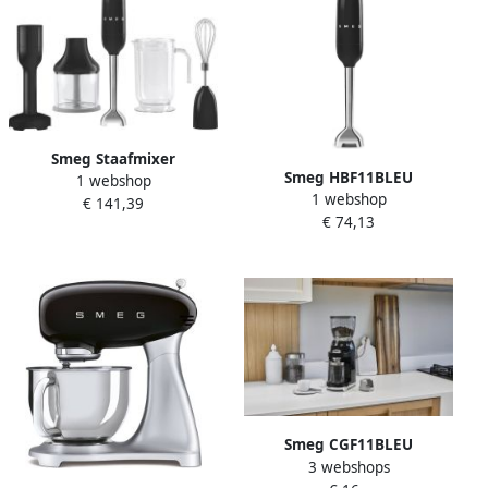
Smeg Staafmixer
Smeg HBF11BLEU
1 webshop
HBF22BLEU Zwart Jaren '50
1 webshop
Staafmixer 700W Variabele
€ 141,39
stijl Met accessoires
€ 74,13
Snelheid Turbofunctie
FlowBlend™ Technologie
RVS Mixervoet '50s Style
Zwart
Smeg CGF11BLEU
3 webshops
Elektrische Koffiemolen