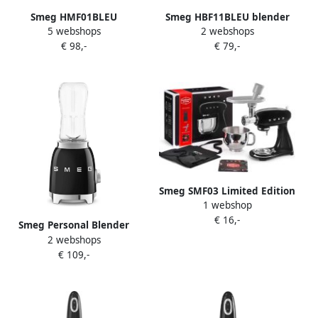
Smeg HMF01BLEU
Smeg HBF11BLEU blender
5 webshops
2 webshops
Handmixer 250W 9
Staafmixer 700 W Zwart
€ 98,-
€ 79,-
Snelheden Turbofunctie LED
Roestvrijstaal
Display Inclusief 6 RVS
Gardes & Deeghaken '50s
Style Zwart
Smeg SMF03 Limited Edition
1 webshop
Zwart | Keukenrobots |
€ 16,-
Keuken&Koken
Smeg Personal Blender
Keukenapparaten |
2 webshops
Zwart PBF01BLEU |
8017709281823
€ 109,-
Blenders | Keuken&Koken
Keukenapparaten |
8017709313029