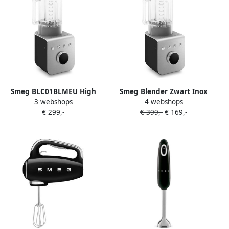
Smeg BLC01BLMEU High
Smeg Blender Zwart Inox
3 webshops
4 webshops
Performance Blender Power
BLC01BLMEU | Blenders |
€ 299,-
€ 399,-
€ 169,-
Blender 1400W 1 5L Tritan
8017709331191
Renew Kan 9 Snelheden Ice
Crush & Smoothie
Programma's Collezione
Mat Zwart