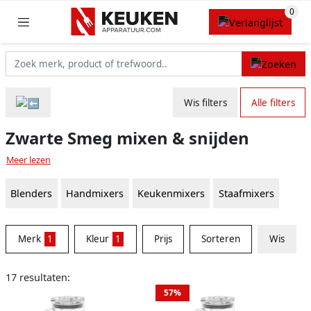
Wis filters
Alle filters
Zwarte Smeg mixen & snijden
Meer lezen
Blenders
Handmixers
Keukenmixers
Staafmixers
Merk
1
Kleur
1
Prijs
Sorteren
Wis
17 resultaten:
57%