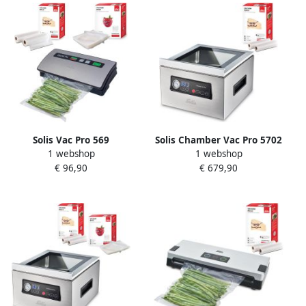
van Voedsel
Solis Vac Pro 569
Solis Chamber Vac Pro 5702
1 webshop
1 webshop
Vacumeermachine Vacuum
Vacumeermachine + 2
€ 96,90
€ 679,90
Sealer Vacuummachine met
Vacuümrollen (20 x 600 cm)
Slangaansluiting + 2
Zilver
Vacuumrollen 20 x 600 cm +
50 Vacuumzakken 20 x 30
cm