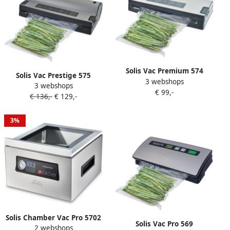
Solis Vac Premium 574
Solis Vac Prestige 575
3 webshops
Vacumeermachine
3 webshops
Vacumeermachine
€ 99,-
Vacuümmachine met
€ 136,-
€ 129,-
Vacuümmachine met
Slangaansluiting Vacuüm
Marineerfunctie en
Sealer Grijs
Slangaansluiting Vacuüm
3%
Sealer Inclusief
Vacuumzakken en Folie
Grijs
Solis Chamber Vac Pro 5702
Solis Vac Pro 569
2 webshops
Vacumeermachine