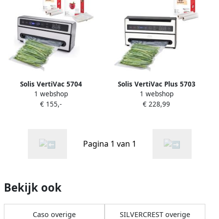
Solis VertiVac 5704
Solis VertiVac Plus 5703
1 webshop
1 webshop
Vacumeermachine
Vacumeermachine + 2
€ 155,-
€ 228,99
Vacuümmachine + 2
Vacuümollen 20 x 600 cm
Vacuümrollen + 50
Zilver
Vacuümzakken Zilver
Pagina 1 van 1
Bekijk ook
Caso overige
SILVERCREST overige