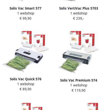
Solis Vac Smart 577
Solis VertiVac Plus 5703
1 webshop
1 webshop
Vacumeermachine
Vacumeermachine + 2
€ 99,90
€ 239,-
Vacuümmachine + 2
Vacuümrollen + 50
Vacuümrollen + 50
Vacuümzakken Zilver
Vacuümzakken Grijs
Solis Vac Quick 576
Solis Vac Premium 574
1 webshop
Vacumeermachine + 2
1 webshop
Vacumeermachine + 2
€ 89,90
Vacuümrollen + 50
€ 119,90
vacuümrollen + 50
Vacuümzakken Wit
vacuümzakken Grijs