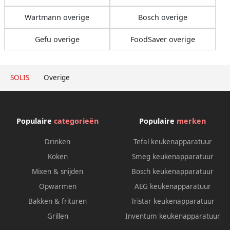
Wartmann overige
Bosch overige
Gefu overige
FoodSaver overige
SOLIS
Overige
Populaire
categorieën
Populaire
merken
Drinken
Tefal keukenapparatuur
Koken
Smeg keukenapparatuur
Mixen & snijden
Bosch keukenapparatuur
Opwarmen
AEG keukenapparatuur
Bakken & frituren
Tristar keukenapparatuur
Grillen
Inventum keukenapparatuur