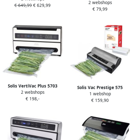
2 webshops
Vacumeermachine Vacuum
€ 649,99
€ 629,99
Vacuümmachine met
€ 79,99
Sealer Vacuummachine met
Marineerfunctie Geschikt
Slangaansluiting Grijs
voor Vloeistoffen Zilver
Solis VertiVac Plus 5703
Solis Vac Prestige 575
2 webshops
Vacumeermachine
1 webshop
Vacumeermachine
€ 198,-
Vacuümmachine met
€ 159,90
Vacuummachine met
Geheugen- en
Marineerfunctie en
Marineerfunctie Zilver
Slangaansluiting Vacuum
Sealer Inclusief 2
Vacuümrollen (20 x 600 cm)
Grijs