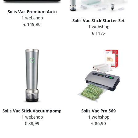
Solis Vac Premium Auto
1 webshop
Lock Vacumeermachine
Solis Vac Stick Starter Set
€ 149,90
Vacuum Sealer
1 webshop
Vacuum Sealer
Automatische
€ 117,-
Vacuumpomp Wijn USB
Vergrendeling
Oplaadbare Vacuum Sealer
Vacuummachine met
Complete
Pulsefunctie en Foliesnijder
Vacumeermachine Set
RVS Tot 30 cm
Zonder Snoer Voor het
Bewaren van Voedsel
Solis Vac Stick Vacuumpomp
Solis Vac Pro 569
1 webshop
1 webshop
USB Oplaadbare Vacuum
Vacumeermachine Vacuum
€ 88,99
€ 86,90
Sealer Compacte
Sealer Vacuummachine met
Vacumeermachine Zonder
Slangaansluiting + 2
Snoer Voor het Bewaren
Vacuumrollen 20 x 600 cm