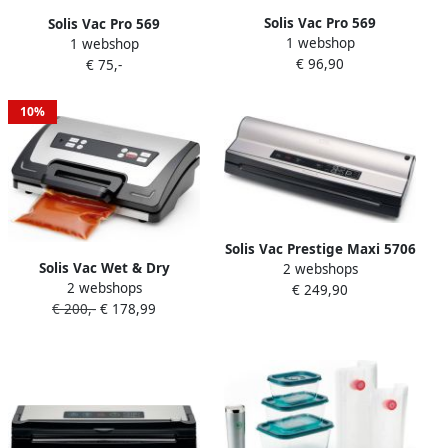
Solis Vac Pro 569
Solis Vac Pro 569
1 webshop
Vacumeermachine Vacuum
1 webshop
Vacumeermachine + 2
€ 96,90
Sealer Inclusief 2
€ 75,-
Vacuümrollen (20 x 600 cm)
Vacuümrollen en 50
Zwart Grijs
Vacuümzakken
10%
Vacuummachine met
Slangaansluiting Zwart
Grijs
Solis Vac Prestige Maxi 5706
Solis Vac Wet & Dry
2 webshops
Vacumeermachine Vacuüm
2 webshops
Vacumeermachine Ook
€ 249,90
Sealer Inclusief
€ 200,-
€ 178,99
Geschikt voor Vloeistoffen
Vacuumzakken en Folie
20 Liter per Minuut Vacuum
Vacuümmachine met
Sealer Vacuummachine
Marineerfunctie en
Zwart Grijs
Slangaansluiting Extra
groot