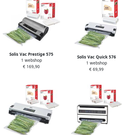
Solis Vac Prestige 575
Solis Vac Quick 576
1 webshop
Vacumeermachine
1 webshop
Vacumeermachine + 2
€ 169,90
Vacuummachine met
€ 69,99
Vacuümrollen 20 x 600 cm
Marineerfunctie en
Wit
Slangaansluiting Vacuum
Sealer Inclusief 2
Vacuümrollen en 50
Vacuümzakken Grijs