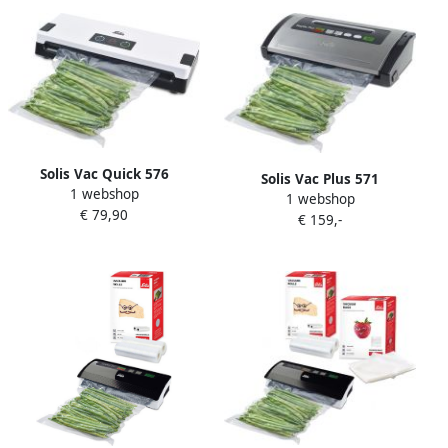
Keukenapparaten |
7611210922179
Solis Vac Quick 576
Solis Vac Plus 571
1 webshop
Vacumeermachine Vacuum
1 webshop
Vacumeermachine
€ 79,90
Sealer Met Slangaansluiting
€ 159,-
Vacuümmachine met
Wit
Marineerfunctie Vacuüm
Sealer met Ingebouwde
foliesnijder