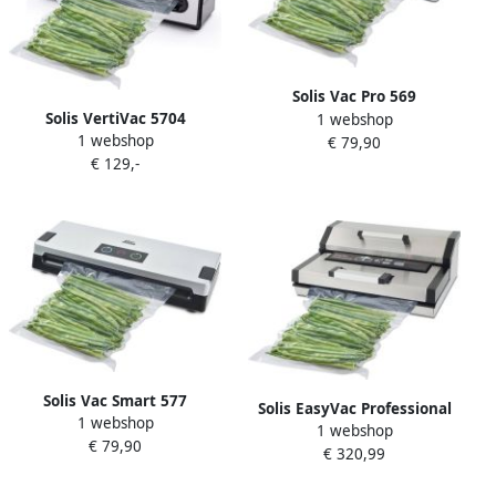
Solis Vac Pro 569
Solis VertiVac 5704
1 webshop
Vacumeermachine Vacuüm
1 webshop
Vacumeermachine
€ 79,90
Sealer Vacuümmachine met
€ 129,-
Vacuummachine met
Slangaansluiting Zwart
Geheugen- en
Grijs
Marineerfunctie Vacuum
Sealer Zilver
Solis Vac Smart 577
Solis EasyVac Professional
1 webshop
Vacumeermachine
1 webshop
572 |
€ 79,90
Volautomatische
€ 320,99
Vacuüm&sealapparatuur |
Vacuümmachine met
Keuken&Koken
Slangaansluiting Grijs