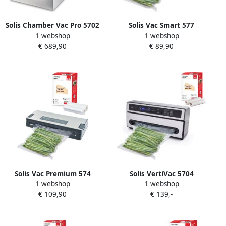
Solis Chamber Vac Pro 5702
Solis Vac Smart 577
1 webshop
1 webshop
Vacumeermachine + 2
Vacumeermachine
€ 689,90
€ 89,90
Vacuümrollen (20 x 600 cm)
Volautomatische
en 50 Vacumeerzakken (20
Vacuümmachine + 2
x 30 cm) Zilver
vacuümrollen (20 x 600 cm)
Grijs
Solis Vac Premium 574
Solis VertiVac 5704
1 webshop
1 webshop
Vacumeermachine + 2
Vacumeermachine
€ 109,90
€ 139,-
Vacuümrollen Grijs
Vacuümmachine + 2
Vacuümollen 20 x 600 cm
Zilver