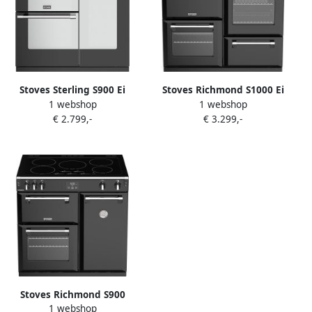
Stoves Sterling S900 Ei
Stoves Richmond S1000 Ei
1 webshop
1 webshop
Range-fornuis
Range-fornuis
€ 2.799,-
€ 3.299,-
Inductiekookplaat zones
Inductiekookplaat zones
Zwart Roestvrijstaal A
Zwart Roestvrijstaal A
Stoves Richmond S900
1 webshop
inductie fornuis