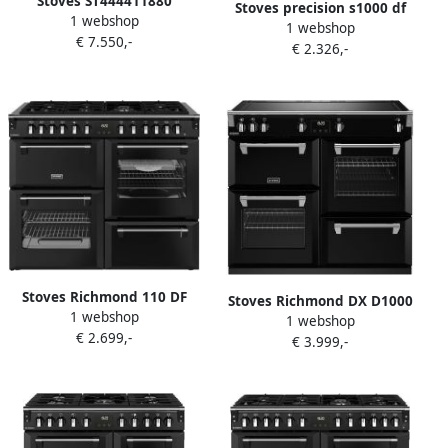
Stoves ST444411880
Stoves precision s1000 df
1 webshop
Fornuizen
1 webshop
deluxe zwart st410769
€ 7.550,-
€ 2.326,-
Stoves Richmond 110 DF
Stoves Richmond DX D1000
1 webshop
Zwart
1 webshop
Ei ZLS Zwart (zoneless)
€ 2.699,-
€ 3.999,-
RESTANT