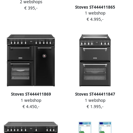
2 webshops
90 cm afzuigkap
Stoves ST444411865
€ 395,-
1 webshop
Fornuizen
€ 4.995,-
Stoves ST444411869
Stoves ST444411847
1 webshop
1 webshop
Fornuizen
Fornuizen
€ 4.450,-
€ 1.995,-