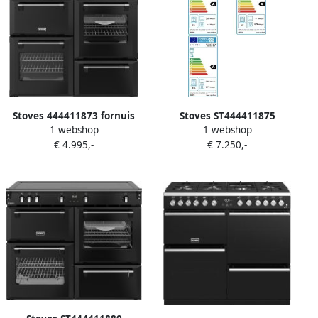
Stoves 444411873 fornuis
Stoves ST444411875
1 webshop
1 webshop
Range-fornuis Electrisch
Fornuizen
€ 4.995,-
€ 7.250,-
Inductiekookplaat zones
Zwart