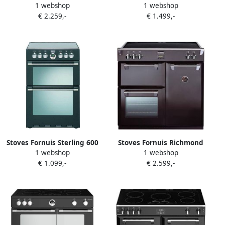
1 webshop
1 webshop
Range-fornuis Gaskookplaat
Zwart met 2 ovens
€ 2.259,-
€ 1.499,-
A Zwart
(conventioneel en
hetelucht) en 4 inductie
kookzones
Stoves Fornuis Sterling 600
Stoves Fornuis Richmond
1 webshop
1 webshop
EI ST442242 60cm zwart
inductie 900 EI ST441726
€ 1.099,-
€ 2.599,-
zwart