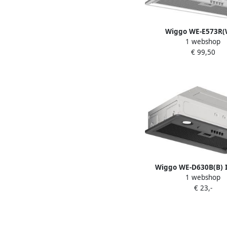
Wiggo WE-E573R
1 webshop
Wandschouw Afzuigk
€ 99,50
Wit
Wiggo WE-D630B(B) 
1 webshop
Afzuigkap 60cm Z
€ 23,-