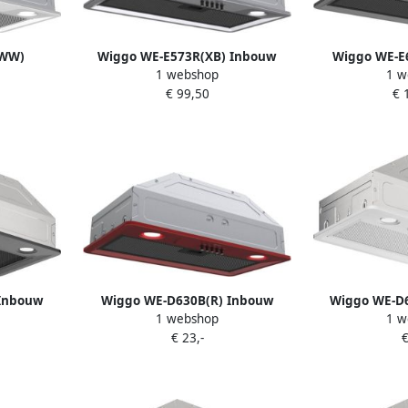
(WW)
Wiggo WE-E573R(XB) Inbouw
Wiggo WE-E
1 webshop
1 w
ap 60 cm
Afzuigkap 60 cm Rvs
Afzuigka
€ 99,50
€ 
Inbouw
Wiggo WE-D630B(R) Inbouw
Wiggo WE-D
1 webshop
1 w
wart
Afzuigkap 60cm Rood
Afzuigk
€ 23,-
€