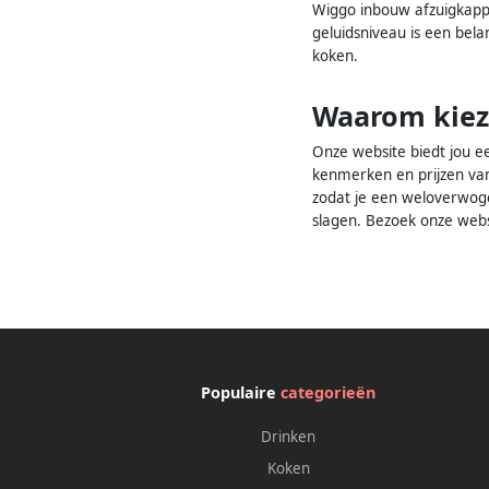
Wiggo inbouw afzuigkappe
geluidsniveau is een bela
koken.
Waarom kiez
Onze website biedt jou e
kenmerken en prijzen va
zodat je een weloverwogen
slagen. Bezoek onze webs
Populaire
categorieën
Drinken
Koken