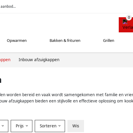
 aanbod...
Opwarmen
Bakken & frituren
Grillen
appen
Inbouw afzuigkappen
n
ltijden worden bereid en vaak wordt samengekomen met familie en vr
ouw afzuigkappen bieden een stijlvolle en effectieve oplossing om kookl
r
Prijs
Sorteren
Wis