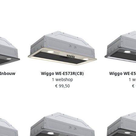
 Inbouw
Wiggo WE-E573R(CB)
Wiggo WE-E5
1 webshop
1 w
Zwart
Wandschouw Afzuigkap 60cm
Afzuigkap
€ 99,50
€
Créme