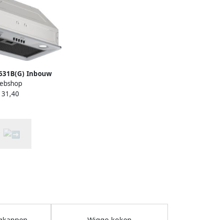
631B(G) Inbouw
ebshop
60cm 300m³ h 3
131,40
ieklasse D Grijs
ers meegeleverd
igkappen
Wiggo koken