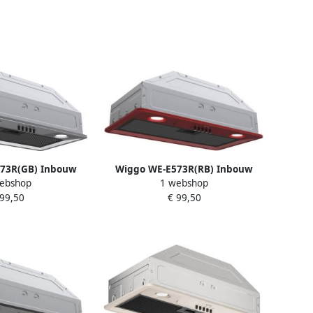
73R(GB) Inbouw
Wiggo WE-E573R(RB) Inbouw
ebshop
1 webshop
 60 cm Grijs
Afzuigkap 60 cm Rood
 99,50
€ 99,50