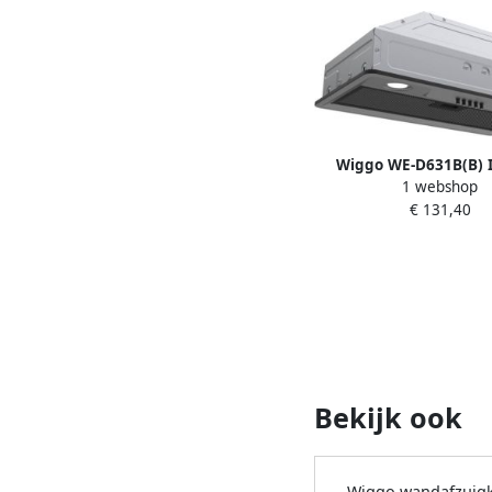
Wiggo WE-D631B(B) 
1 webshop
Afzuigkap 60cm Z
€ 131,40
Bekijk ook
Wiggo wandafzuig