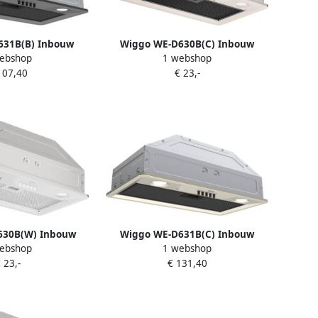
631B(B) Inbouw
Wiggo WE-D630B(C) Inbouw
ebshop
1 webshop
p 60cm Zwart
Afzuigkap 60cm Créme
107,40
€ 23,-
630B(W) Inbouw
Wiggo WE-D631B(C) Inbouw
ebshop
1 webshop
ap 60cm Wit
Afzuigkap 60cm Créme
 23,-
€ 131,40