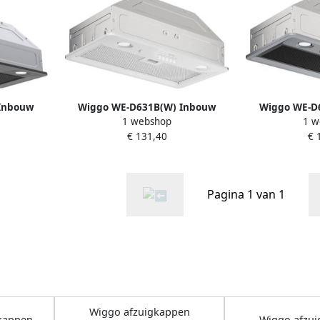
Inbouw
Wiggo WE-D631B(W) Inbouw
Wiggo WE-D
1 webshop
1 w
wart
Afzuigkap 60cm 300m³ h 3
Afzuigkap 
€ 131,40
€ 
standen Energieklasse D Wit
standen Energ
Koolstoffilters meegeleverd
Koolstoffilt
Pagina 1 van 1
Wiggo afzuigkappen
kappen
Wiggo afzu