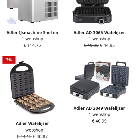
Adler IJsmachine Snel en
Adler AD 3065 Wafelijzer
1 webshop
1 webshop
Gemakkelijk 9 Ijsblokjes per
2000W Diepe Platen
€ 114,75
€ 49,95
€ 44,95
Cyclus
Regelbare Thermostaat
7%
Adler AD 3049 Wafelijzer
1 webshop
€ 40,99
Adler Wafelijzer
1 webshop
notenrooster 24 stuks max
€ 44,15
€ 40,87
1600W zwart AD 3039b