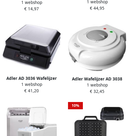
1 webshop
1500 Watt
1 webshop
Watt
€ 44,95
€ 14,97
Adler AD 3036 Wafelijzer
Adler Wafelijzer AD 3038
1 webshop
1500 Watt
1 webshop
1500 Watt
€ 41,20
€ 32,45
10%