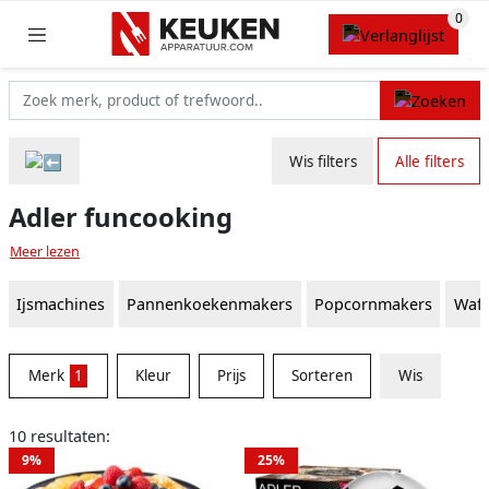
Wis filters
Alle filters
Adler funcooking
Meer lezen
Ijsmachines
Pannenkoekenmakers
Popcornmakers
Wafe
Merk
1
Kleur
Prijs
Sorteren
Wis
10 resultaten:
9%
25%