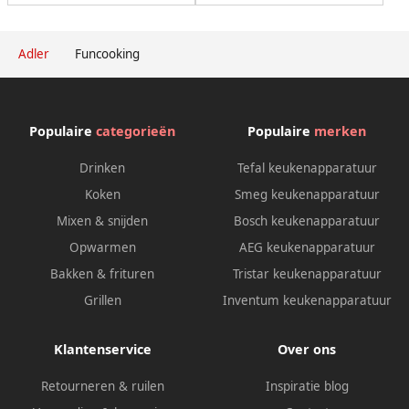
Adler
Funcooking
Populaire
categorieën
Populaire
merken
Drinken
Tefal keukenapparatuur
Koken
Smeg keukenapparatuur
Mixen & snijden
Bosch keukenapparatuur
Opwarmen
AEG keukenapparatuur
Bakken & frituren
Tristar keukenapparatuur
Grillen
Inventum keukenapparatuur
Klantenservice
Over ons
Retourneren & ruilen
Inspiratie blog