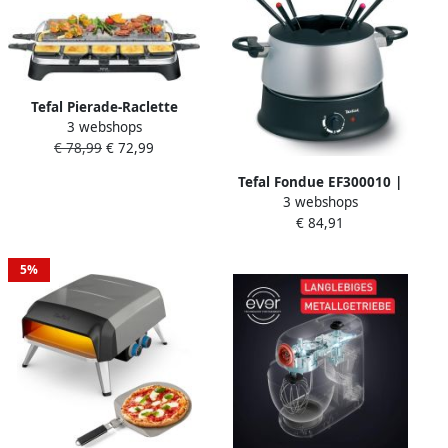
Tefal Pierade-Raclette
3 webshops
Inox&Design PR457B12 |
€ 78,99
€ 72,99
Gourmet&Raclette |
3168430315709
Tefal Fondue EF300010 |
3 webshops
Fonduesets |
€ 84,91
Keuken&Koken Fun cooking
| EF 3000.10
5%