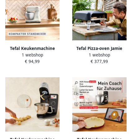
toestel
Tefal Keukenmachine
Tefal Pizza-oven Jamie
1 webshop
1 webshop
QB140A Bake Easy 12
Oliver by Pizza Pronto
€ 94,99
€ 377,99
snelheden + pulse planetair
compacte gaspizzaoven
roersysteem 3 5 l
voor thuis