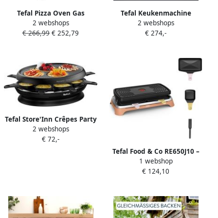
Tefal Pizza Oven Gas
Tefal Keukenmachine
2 webshops
2 webshops
JM412010 | Tuin- en
QB525B Bake Partner
€ 266,99
€ 252,79
€ 274,-
kampeerspullen |
duurzame metalen
3045380025912
aandrijving planetair
roersysteem
Tefal Store'Inn Crêpes Party
2 webshops
RE320812 Gourmetset 8
€ 72,-
personen
Tefal Food & Co RE650J10 –
1 webshop
Multifunctioneel
€ 124,10
kooktoestel – Gezellig
tafelen met 8 – Binnen en
buiten gebruik – Makkelijk
schoon te maken – XL
pannetjes – Raclette grill