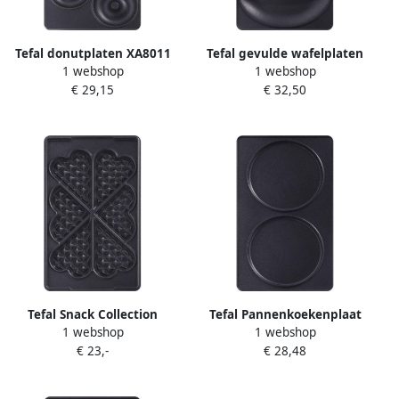
Tefal donutplaten XA8011
Tefal gevulde wafelplaten
1 webshop
1 webshop
XA8008
€ 29,15
€ 32,50
Tefal Snack Collection
Tefal Pannenkoekenplaat
1 webshop
1 webshop
XA800612 Hartvormige
XA8010 geschikt voor
€ 23,-
€ 28,48
Wafelplaten Non-Stick
sw852d snack collection
Coating Geschikt voor
Snack Collection