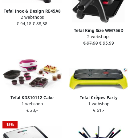
Tefal Inox & Design RE45A8
2 webshops
Gourmetset 3-in-1 RVS
€ 94,18
€ 88,38
Geschikt voor Raclette en
Tefal King Size WM756D
Grillen 10 Personen
2 webshops
Wafelijzer Anti-aanbaklaag
€ 97,99
€ 95,99
Voor Grote Wafels
Uitneembare Platen
Regelbare Thermostaat
1200W
Tefal KD810112 Cake
Tefal Crêpes Party
1 webshop
1 webshop
Factory Delices Intelligente
Colormania PY5593 |
€ 23,-
€ 61,-
cakemachine 5
Pannenkoeken makers |
automatische
3168430785618
programma&apos;s 1
15%
handmatige modus