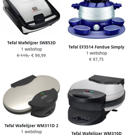
Tefal Wafelijzer SW853D
Tefal EF3514 Fondue Simply
1 webshop
Snack Collection uit te
1 webshop
Invents | Fondue |
€ 119,-
€ 99,99
breiden bladen geschikt
€ 97,75
Keuken&Koken Fun cooking
voor de vaatwasser
| EF3514
antiaanbaklaag
Tefal Wafelijzer WM311D 2
1 webshop
hartvormige wafels
Tefal Wafelijzer WM310D