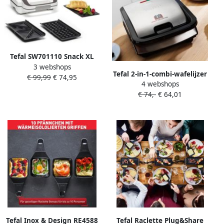
Tefal SW701110 Snack XL
3 webshops
multifunctionele croque-
Tefal 2-in-1-combi-wafelijzer
€ 99,99
€ 74,95
apparatuur extra-worm en
4 webshops
SW852D Snack Collection
scheve verwijderbare
€ 74,-
€ 64,01
platen met antiaanbaklaag
platen verticale opslag
geschikt voor de
vaatwasser vele functies
Tefal Inox & Design RE4588
Tefal Raclette Plug&Share