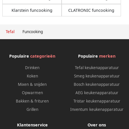
Klarstein funcooking
CLATRONIC funcooking
Tefal
Funcooking
Populaire
categorieën
Populaire
merken
Drinken
Tefal keukenapparatuur
Koken
Smeg keukenapparatuur
Mixen & snijden
Bosch keukenapparatuur
Opwarmen
AEG keukenapparatuur
Bakken & frituren
Tristar keukenapparatuur
Grillen
Inventum keukenapparatuur
Klantenservice
Over ons