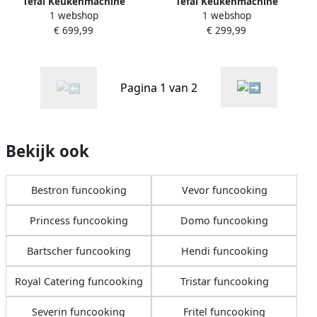
Tefal Keukenmachine
Tefal Keukenmachine
1 webshop
1 webshop
QB960D I-Coach Touch Pro
QB9008 Coach 8
€ 699,99
€ 299,99
25 automatische
automatische programma's
programma's intuïtieve
gepersonaliseerde ervaring
digitale coaching
stille motor
weegschaal
Pagina 1 van 2
Bekijk ook
Bestron funcooking
Vevor funcooking
Princess funcooking
Domo funcooking
Bartscher funcooking
Hendi funcooking
Royal Catering funcooking
Tristar funcooking
Severin funcooking
Fritel funcooking