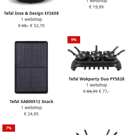
1 webshop
XA800712 Bloemvormige
€ 19,99
wafelplaten set van 2
Tefal Inox & Design EF2658
1 webshop
Elektrische Fonduepan 8
€ 68,-
€ 52,70
Fonduevorkjes 1.5L Anti-
aanbaklaag RVS
9%
Tefal Wokparty Duo PY5828
1 webshop
Wokset 6 Personen Anti-
€ 84,99
€ 77,-
aanbaklaag Compact Fun
Cooking
Tefal XA800512 Snack
1 webshop
Collection Wafelplaten
€ 24,95
7%