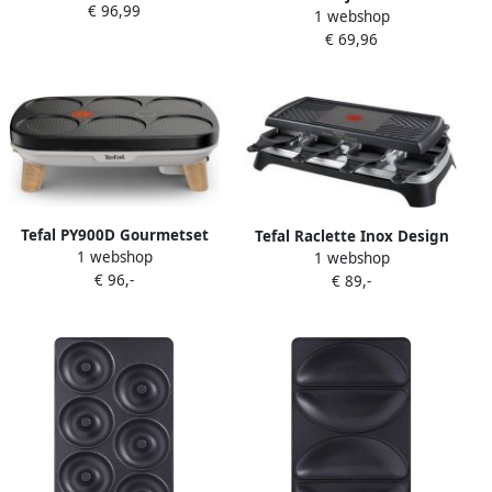
€ 96,99
tegelijkertijd traploze
1 webshop
Wafels in hartmodel
temperatuur voor exacte
€ 69,96
traploze temperatuur voor
bruining
gewenste bruining
Tefal PY900D Gourmetset
Tefal Raclette Inox Design
1 webshop
Crêpier 6 personen
1 webshop
RE4598 | Gourmet&Raclette
€ 96,-
€ 89,-
| Keuken&Koken Fun
cooking | 3168430915787