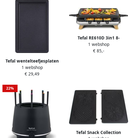
Tefal RE610D 3in1 8-
1 webshop
Persoons Raclette Zwart
€ 85,-
RVS Hout
Tefal wentelteefjesplaten
1 webshop
XA8009
€ 29,49
22%
Tefal Snack Collection