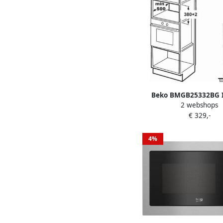
Beko BMGB25332BG 
2 webshops
Magnetron Gri
€ 329,-
4%