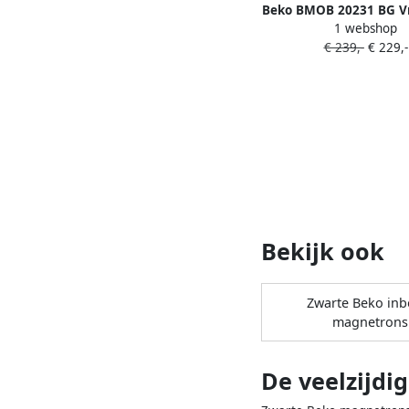
Beko BMOB 20231 BG Vr
1 webshop
magentron
€ 239,-
€ 229,-
Bekijk ook
Zwarte Beko in
magnetrons
De veelzijdi