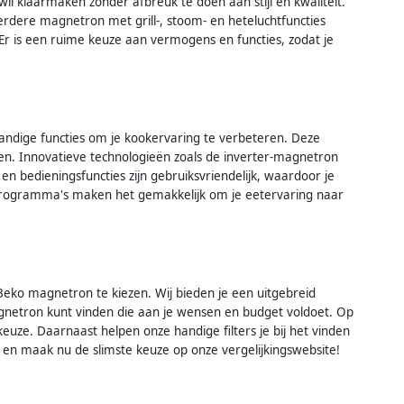
il klaarmaken zonder afbreuk te doen aan stijl en kwaliteit.
dere magnetron met grill-, stoom- en heteluchtfuncties
Er is een ruime keuze aan vermogens en functies, zodat je
andige functies om je kookervaring te verbeteren. Deze
n. Innovatieve technologieën zoals de inverter-magnetron
n bedieningsfuncties zijn gebruiksvriendelijk, waardoor je
n programma's maken het gemakkelijk om je eetervaring naar
 Beko magnetron te kiezen. Wij bieden je een uitgebreid
agnetron kunt vinden die aan je wensen en budget voldoet. Op
uze. Daarnaast helpen onze handige filters je bij het vinden
r en maak nu de slimste keuze op onze vergelijkingswebsite!