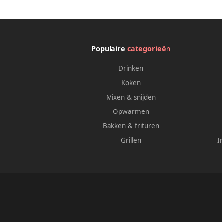
Populaire
categorieën
Drinken
Koken
Mixen & snijden
Opwarmen
Bakken & frituren
Grillen
I