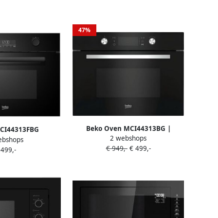
47%
Beko Oven MCI44313BG |
CI44313FBG
2 webshops
Microgolfovens | Keuken&Koken
ebshops
magnetron
€ 949,-
€ 499,-
Microgolf&Ovens |
 499,-
 Grill Kinderslot
8690842550744
Draaiknop touch