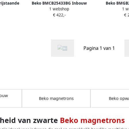
ijstaande
Beko BMCB25433BG Inbouw
Beko BMGB
1 webshop
1 w
combimagnetrons Zwart
Magnet
€ 422,-
€ 
Pagina 1 van 1
bouw
Beko magnetrons
Beko opw
gheid van zwarte
Beko magnetrons