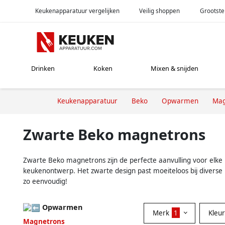
Keukenapparatuur vergelijken
Veilig shoppen
Grootste
Drinken
Koken
Mixen & snijden
Keukenapparatuur
Beko
Opwarmen
Mag
Zwarte Beko magnetrons
Zwarte Beko magnetrons zijn de perfecte aanvulling voor elke 
keukenontwerp. Het zwarte design past moeiteloos bij diverse k
zo eenvoudig!
Opwarmen
Merk
1
Kleu
Magnetrons