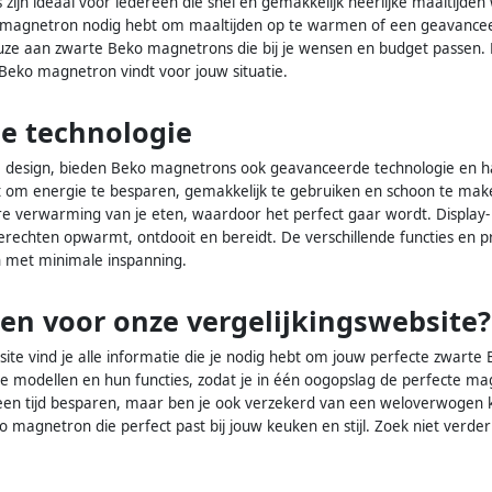
jn ideaal voor iedereen die snel en gemakkelijk heerlijke maaltijden w
 magnetron nodig hebt om maaltijden op te warmen of een geavanceer
euze aan zwarte Beko magnetrons die bij je wensen en budget passen. 
 Beko magnetron vindt voor jouw situatie.
e technologie
rte design, bieden Beko magnetrons ook geavanceerde technologie en h
om energie te besparen, gemakkelijk te gebruiken en schoon te make
e verwarming van je eten, waardoor het perfect gaar wordt. Display- e
gerechten opwarmt, ontdooit en bereidt. De verschillende functies e
en met minimale inspanning.
en voor onze vergelijkingswebsite?
ite vind je alle informatie die je nodig hebt om jouw perfecte zwarte
nde modellen en hun functies, zodat je in één oogopslag de perfecte m
lleen tijd besparen, maar ben je ook verzekerd van een weloverwogen ke
 magnetron die perfect past bij jouw keuken en stijl. Zoek niet verde