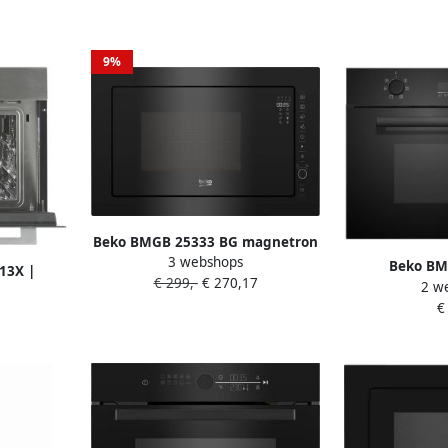
9%
Beko BMGB 25333 BG magnetron
3 webshops
inbouw Grill-magnetron 25L 900
Beko BM
13X |
€ 299,-
€ 270,17
W Zwart
2 w
Inbouw
842550713
€
combimagnetron
44 l Zwart 