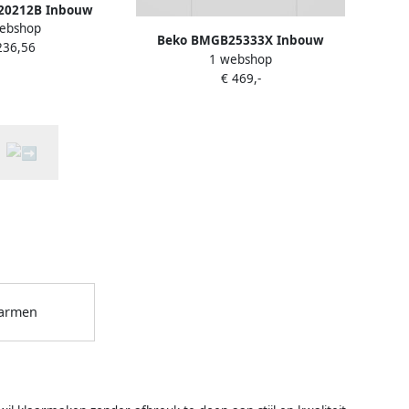
20212B Inbouw
ebshop
ron Zwart
Beko BMGB25333X Inbouw
236,56
1 webshop
Magnetron Zwart
€ 469,-
armen