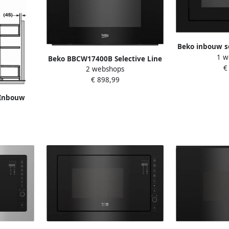
Beko inbouw s
1 w
800w zwar
Beko BBCW17400B Selective Line
€
2 webshops
Inbouw oven met magnetron
€ 898,99
Grijs
Inbouw
js