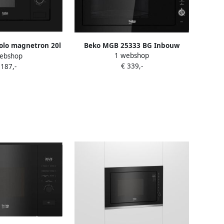
Beko MGB 25333 BG Inbouw
olo magnetron 20l
1 webshop
ebshop
magnetron
t BMOB20202B
€ 339,-
 187,-