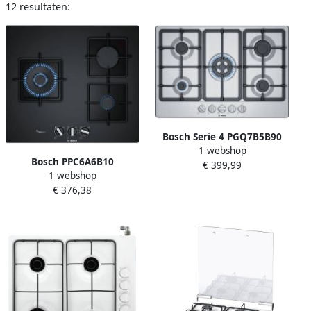
12 resultaten:
Bosch Serie 4 PGQ7B5B90
1 webshop
kookplaat Roestvrijstaal
Bosch PPC6A6B10
€ 399,99
Ingebouwd 75 cm
1 webshop
Gaskookplaat 3 branders
Gaskookplaat 5 zone(s)
€ 376,38
8000 W B 59 x D 52 cm
Glascoating Zwart