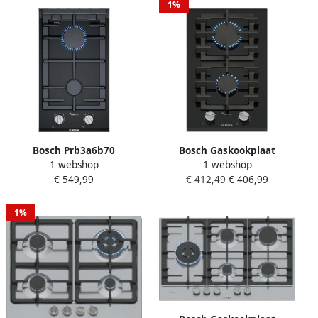
1%
Bosch Prb3a6b70
Bosch Gaskookplaat
1 webshop
1 webshop
Gaskookplaat 2 Branders
PRB3A6I40 30 cm
€ 549,99
€ 412,49
€ 406,99
Zilver
1%