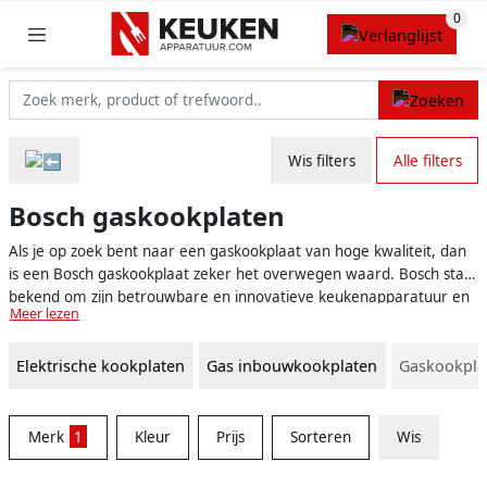
Wis filters
Alle filters
Bosch gaskookplaten
Als je op zoek bent naar een gaskookplaat van hoge kwaliteit, dan
is een Bosch gaskookplaat zeker het overwegen waard. Bosch staat
bekend om zijn betrouwbare en innovatieve keukenapparatuur en
Meer lezen
biedt een breed scala aan gaskookplaten om aan ieders behoeften
te voldoen. Of je nu een doorgewinterde chef-kok bent die op zoek
Elektrische kookplaten
Gas inbouwkookplaten
Gaskookpla
is naar een geavanceerde kookplaat of iemand die gewoon een
eenvoudig en functioneel model wil, Bosch heeft een gaskookplaat
die perfect is voor jou.
Merk
1
Kleur
Prijs
Sorteren
Wis