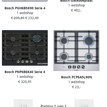
Bosch Gaskookplaat
1 webshop
PCS7A5I90
Bosch PGH6B5K90 Serie 4
€ 402,-
1 webshop
Gaskookplaat – 60 cm – 4
€ 235,49
€ 232,49
Branders inclusief
Wokbrander (3.3kW) – RVS
(Roestvrij Staal) –
Gietijzeren Pannendragers
(Vaatwasserbestendig) –
Inbouw
Bosch PNP6B6K40 Serie 4
1 webshop
Gaskookplaat op Glas – 60
Bosch PCP6A5L90N
€ 320,95
cm – 4 Branders inclusief
1 webshop
kookplaat Roestvrijstaal
Sterkbrander (3kW) –
€ 23,-
Ingebouwd Gaskookplaat 4
Gehard Glas – Gietijzeren
zone(s)
Pannendragers – Zwart –
Inbouw
Pagina 1 van 1