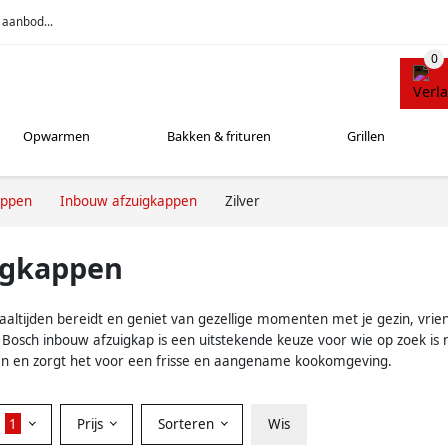
 aanbod...
Opwarmen
Bakken & frituren
Grillen
appen
Inbouw afzuigkappen
Zilver
igkappen
maaltijden bereidt en geniet van gezellige momenten met je gezin, vri
Bosch inbouw afzuigkap is een uitstekende keuze voor wie op zoek is naa
uken en zorgt het voor een frisse en aangename kookomgeving.
r
1
Prijs
Sorteren
Wis