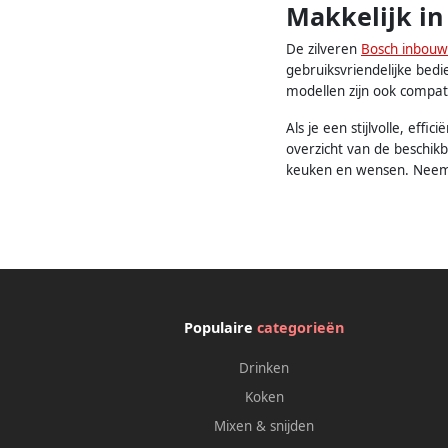
Makkelijk i
De zilveren
Bosch inbouw
gebruiksvriendelijke bedi
modellen zijn ook compati
Als je een stijlvolle, ef
overzicht van de beschikb
keuken en wensen. Neem d
Populaire
categorieën
Drinken
Koken
Mixen & snijden