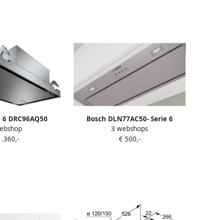
e 6 DRC96AQ50
Bosch DLN77AC50- Serie 6
ebshop
3 webshops
4 m³ uur Eiland
Geïntegreerde afzuigkap 70 cm
1.360,-
€ 500,-
rijstaal B
RVS