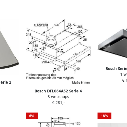
Bosch Seri
1 w
afzuigkap 73
€ 
Roestv
erie 2
ap 625 m3
Bosch DFL064A52 Serie 4
kleurig
3 webshops
Vlakscherm afzuigkap
€ 281,-
6%
18%