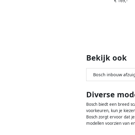
€ 169,-
mechanische venti
Bekijk ook
Bosch inbouw afzui
Diverse mode
Bosch biedt een breed sca
voorkeuren, kun je kieze
Bosch zorgt ervoor dat je
modellen voorzien van ene