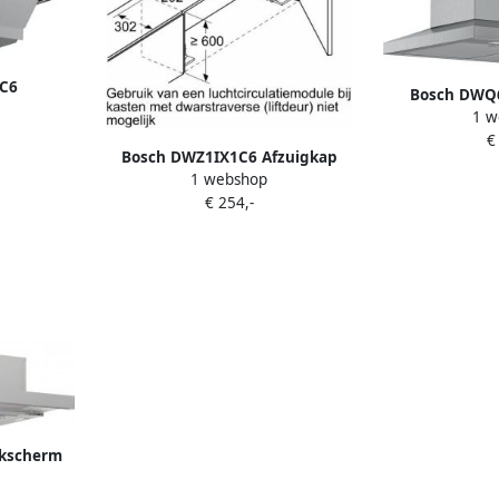
C6
Bosch DWQ6
fzuigkap
1 w
Wandschouwka
€
Bosch DWZ1IX1C6 Afzuigkap
1 webshop
geïntegreerd Zilver
€ 254,-
akscherm
s tbv