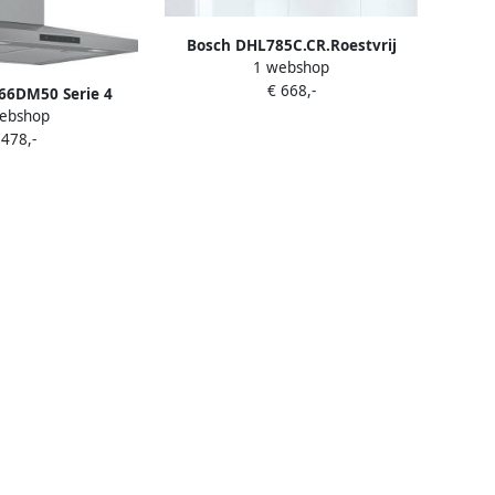
Bosch DHL785C.CR.Roestvrij
1 webshop
staal.CR.Afzuigunit 70 cm
€ 668,-
6DM50 Serie 4
ebshop
p Afzuigkap RVS
 478,-