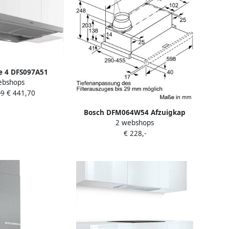
e 4 DFS097A51
ebshops
 Semi-inbouw
99
€ 441,70
Metallic 397 m³ uur
A
Bosch DFM064W54 Afzuigkap
2 webshops
vlakscherm Grijs
€ 228,-