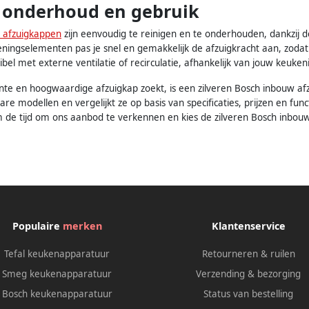
n onderhoud en gebruik
 afzuigkappen
zijn eenvoudig te reinigen en te onderhouden, dankzij 
eningselementen pas je snel en gemakkelijk de afzuigkracht aan, zodat
bel met externe ventilatie of recirculatie, afhankelijk van jouw keukeni
ficiënte en hoogwaardige afzuigkap zoekt, is een zilveren Bosch inbouw a
are modellen en vergelijkt ze op basis van specificaties, prijzen en fu
e tijd om ons aanbod te verkennen en kies de zilveren Bosch inbouw a
Populaire
merken
Klantenservice
Tefal keukenapparatuur
Retourneren & ruilen
Smeg keukenapparatuur
Verzending & bezorging
Bosch keukenapparatuur
Status van bestelling