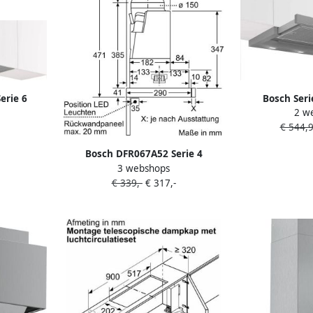
erie 6
Bosch Seri
2 w
kap 86 cm
afzuigkap
€ 544,
(uittrekbaar) 
Bosch DFR067A52 Serie 4
3 webshops
Afzuigkap Vlakscherm 60 cm
€ 339,-
€ 317,-
Zilver metallic Stil en krachtig
Led verlichting