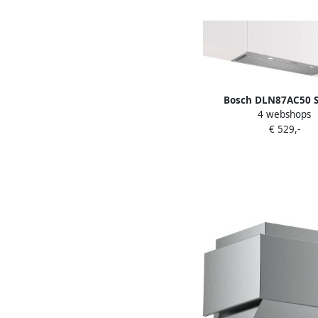
Bosch DLN87AC50 S
4 webshops
Geïntegreerde afzuig
€ 529,-
RVS