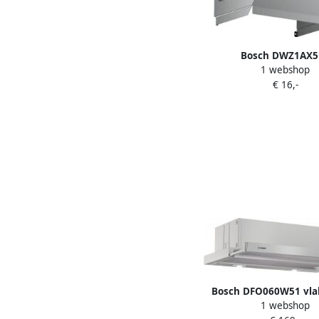
Bosch DWZ1AX5
1 webshop
afzuigkapaccessoire A
€ 16,-
recyclageset
Bosch DFO060W51 vl
1 webshop
afzuigkap motorloo