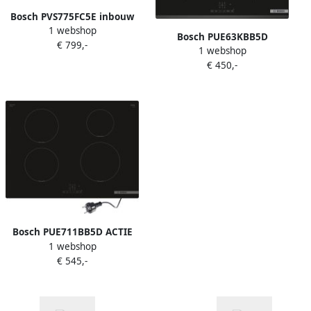
Bosch PVS775FC5E inbouw
1 webshop
inductiekookplaat met
Bosch PUE63KBB5D
€ 799,-
CombiZone en DirectSelect
1 webshop
geschikt voor normaal
bediening
€ 450,-
stopcontact RESTANT
MODEL
Bosch PUE711BB5D ACTIE
1 webshop
geschikt voor normaal
€ 545,-
stopcontact