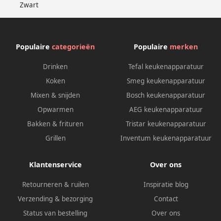
Zwart
Populaire
categorieën
Populaire
merken
Drinken
Tefal keukenapparatuur
Koken
Smeg keukenapparatuur
Mixen & snijden
Bosch keukenapparatuur
Opwarmen
AEG keukenapparatuur
Bakken & frituren
Tristar keukenapparatuur
Grillen
Inventum keukenapparatuur
Klantenservice
Over ons
Retourneren & ruilen
Inspiratie blog
Verzending & bezorging
Contact
Status van bestelling
Over ons