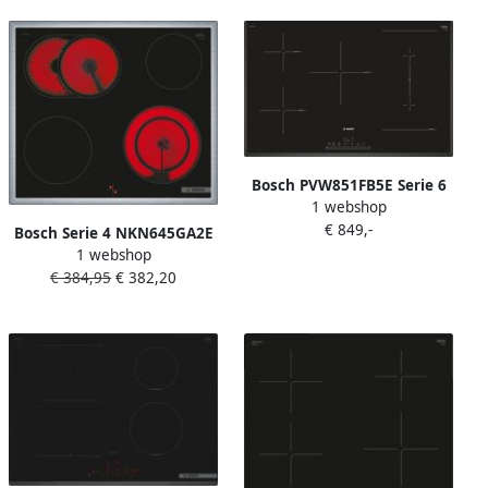
Bosch PVW851FB5E Serie 6
1 webshop
Inbouw inductie kookplaat
€ 849,-
Bosch Serie 4 NKN645GA2E
1 webshop
kookplaat Zwart
€ 384,95
€ 382,20
Ingebouwd 60 cm
Keramisch 4 zone(s)