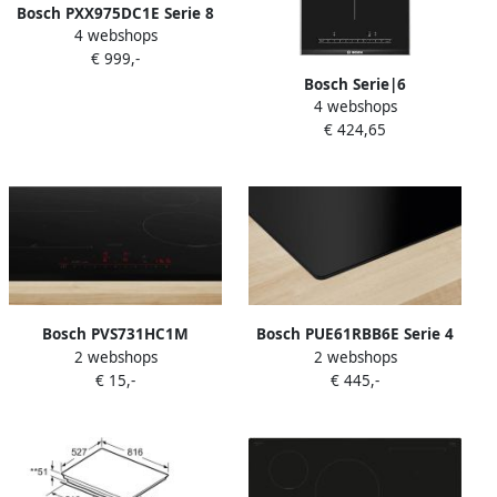
Bosch PXX975DC1E Serie 8
4 webshops
Inbouw Inductiekookplaat
€ 999,-
90cm PerfectFry:
aanbranden behoort tot het
Bosch Serie|6
4 webshops
verleden FlexInduction
Inductiekookplaat 30 cm 2
€ 424,65
maakt het mogelijk om
zones DirectSelect
twee zones te combineren
tot één
Bosch PVS731HC1M
Bosch PUE61RBB6E Serie 4
2 webshops
2 webshops
inductiekookplaat 4
Inbouw Inductiekookplaat
€ 15,-
€ 445,-
kookzones touchscreen
60 cm Tot wel 35% meer
vermogen met Power Boost
-Eenvoudig bediening met
Touch Select