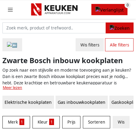
Wis filters
Alle filters
Zwarte Bosch inbouw kookplaten
Op zoek naar een stijlvolle en moderne toevoeging aan je keuken?
Dan is een zwarte Bosch inbouw kookplaat precies wat je nodig
hebt. Deze krachtige en betrouwbare keukenapparatuur is
Meer lezen
ontworpen om zowel functioneel als visueel aantrekkelijk te zijn. De
zwarte kleur van de stijlvolle kookplaten zorgt voor een strakke en
Elektrische kookplaten
Gas inbouwkookplaten
Gaskookpla
minimalistische uitstraling die in vrijwel elk keukenontwerp past.
Bosch staat bekend om zijn kwalitatieve producten en uitstekende
prestaties, daarom is het kiezen voor een Bosch inbouw kookplaat
altijd een goede keuze.
Merk
1
Kleur
1
Prijs
Sorteren
Wis