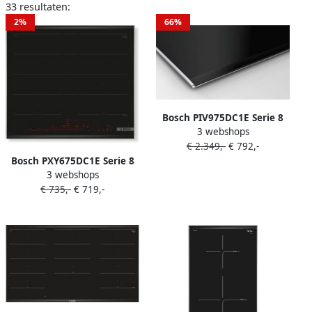
33 resultaten:
2%
66%
Bosch PIV975DC1E Serie 8
3 webshops
Inbouw Inductiekookplaat
€ 2.349,-
€ 792,-
Extra breed
Bosch PXY675DC1E Serie 8
bedieningspaneel
3 webshops
Inbouw Inductiekookplaat
PerfectFry voor perfecte
€ 735,-
€ 719,-
resultaat Tot 35% meer
vermogen met Power Boost