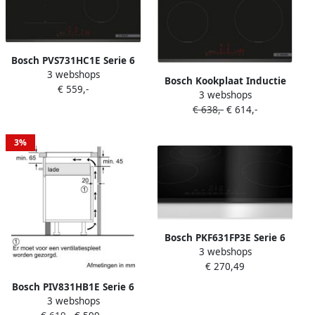
Bosch PVS731HC1E Serie 6
3 webshops
Inbouw inductiekookplaat
Bosch Kookplaat Inductie
€ 559,-
70cm CombiZone:
3 webshops
PIF631HB1E |
combineer twee
€ 638,-
€ 614,-
Inductiekookplaten |
inductiezones PerfectFry
Keuken&Koken Kookplaten
Plus: aanbranden behoort
| 4242005393978
3%
tot het verleden
Bosch PKF631FP3E Serie 6
3 webshops
Elektrische kookplaat 60 cm
€ 270,49
Zwart opbouwmontage
zonder rand
Bosch PIV831HB1E Serie 6
3 webshops
Inbouw Inductiekookplaat-