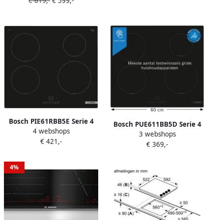
€ 619,-
€ 599,-
2-fasen 80cm breed Tot 35%
meer vermogen met Power
Boost Eenvoudige
bediening van de kookplaat
Bosch PIE61RBB5E Serie 4
Bosch PUE611BB5D Serie 4
4 webshops
Inbouw Inductiekookplaat
3 webshops
Inbouw Inductiekookplaat
€ 421,-
Sneller koken met
€ 369,-
60 cm Power Boost: tot wel
PowerBoost
35% meer vermogen Touch
Select: selecteer makkelijk
4%
je gewenste kookzone en
vermogensstand