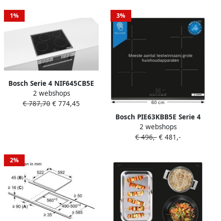
35% meer vermogen voor
sneller verwarmen op
1%
3%
inductie
Bosch Serie 4 NIF645CB5E
2 webshops
Zwart Roestvrijstaal
€ 787,70
€ 774,45
Ingebouwd 58 cm
Inductiekookplaat zones
Bosch PIE63KBB5E Serie 4
Glaskeramiek 4 zone(s)
2 webshops
Inbouw Inductiekookplaat -
€ 496,-
€ 481,-
Nog sneller koken met
PowerBoost 60 cm
2%