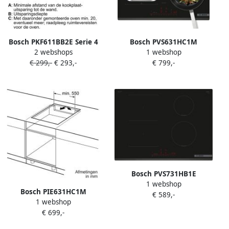
Bosch PKF611BB2E Serie 4
Bosch PVS631HC1M
2 webshops
1 webshop
Inbouw keramische
EXCLUSIV Inbouw
€ 299,-
€ 293,-
€ 799,-
kookplaat 60 cm Touch
inductiekookplaat Zwart
Select: selecteer makkelijk
je gewenste kookzone en
vermogensstand
Bosch PVS731HB1E
1 webshop
Inductiekookplaat 70 cm
Bosch PIE631HC1M
€ 589,-
Zwart Sneller koken met
1 webshop
EXCLUSIV Inductie
PowerBoost -CombiZone
€ 699,-
kookplaat Zwart
Home Connect