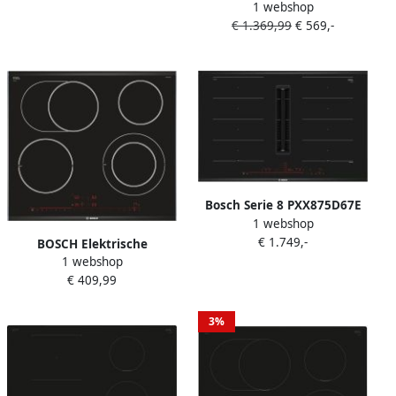
(795 mm breed 517 mm
1 webshop
inductiekookplaat van
diep)
€ 1.369,99
€ 569,-
SCHOTT CERAN PXX675DC1E
PerfectFry-sensor voor
automatische
temperatuurbewaking
Bosch Serie 8 PXX875D67E
1 webshop
Zwart Ingebouwd 80 cm
€ 1.749,-
Inductiekookplaat zones
BOSCH Elektrische
Glaskeramiek 4 zone(s)
1 webshop
kookplaat van SCHOTT
€ 409,99
CERAN PKN675DP1D Power
Boost voor snel verhitten
en koken
3%