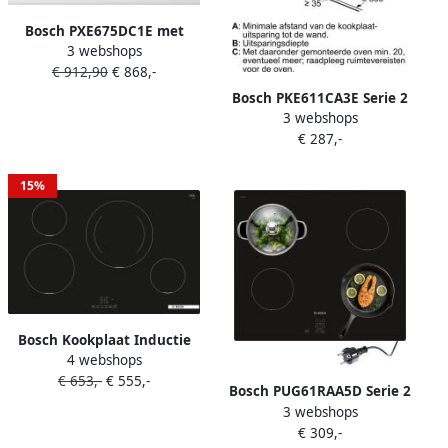
Bosch PXE675DC1E met
3 webshops
FlexInductie zone en
€ 912,90
€ 868,-
PerfectFry BraadSensor
Bosch PKE611CA3E Serie 2
3 webshops
Keramische kookplaat 60cm
€ 287,-
4 kookzones
15%
Bosch Kookplaat Inductie
4 webshops
PIE811BB5E | Kookplaten |
€ 653,-
€ 555,-
4242005288533
Bosch PUG61RAA5D Serie 2
3 webshops
Inbouw Inductiekookplaat
€ 309,-
60 cm Power Boost: tot wel