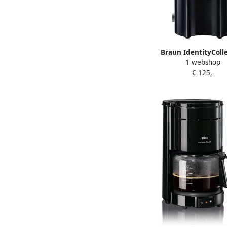
Braun IdentityColl
1 webshop
Multiquick J500 Sapce
€ 125,-
Zwart