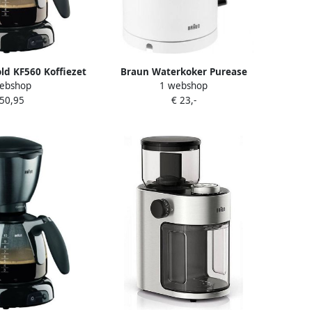
d KF560 Koffiezet
Braun Waterkoker Purease
ebshop
1 webshop
roma Zwart
WK3110WH | Waterkokers |
 50,95
€ 23,-
Keuken&Koken Keukenapparaten
| WK 3110 WH