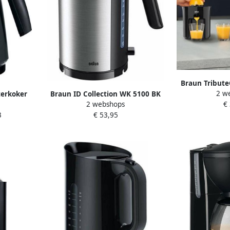
Braun Tribute
2 w
erkoker
Braun ID Collection WK 5100 BK
BK Elektrisch
2 webshops
€
Waterkoker Zwart
3
€ 53,95