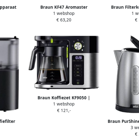
apparaat
Braun KF47 Aromaster
Braun Filter
1 webshop
1 w
L
koffiezetapparaat
Cafehouse Pu
€ 63,20
€
570 
Braun Koffiezet KF9050 |
1 webshop
Filterkoffiezetapparaten |
€ 121,-
8021098320506
iefilter
Braun PurShine
3 w
t
BK Wa
€