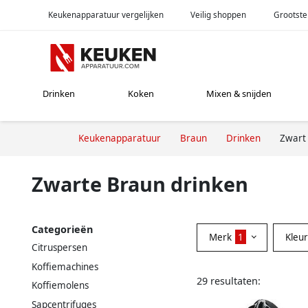
Keukenapparatuur vergelijken
Veilig shoppen
Grootste
Drinken
Koken
Mixen & snijden
Keukenapparatuur
Braun
Drinken
Zwart
Zwarte Braun drinken
Categorieën
Merk
1
Kleu
Citruspersen
Koffiemachines
29 resultaten:
Koffiemolens
Sapcentrifuges