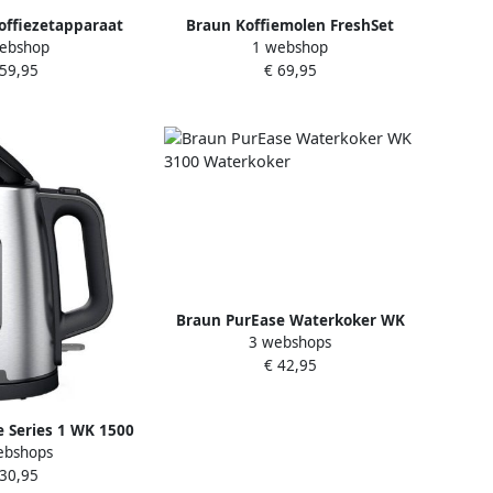
koffiezetapparaat
Braun Koffiemolen FreshSet
ebshop
1 webshop
raroma Deluxe Kf
KG7070 met
 59,95
€ 69,95
1 Zwart
oververhittingsbeveiliging
Braun PurEase Waterkoker WK
3 webshops
3100 Waterkoker
€ 42,95
 Series 1 WK 1500
ebshops
terkoker
 30,95