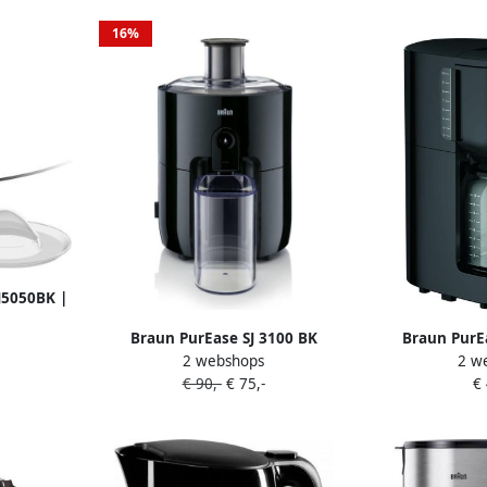
16%
J5050BK |
98003539
Braun PurEase SJ 3100 BK
Braun PurE
2 webshops
2 w
Sapcentrifuge Zwart
Koffiezetappa
€ 90,-
€ 75,-
€