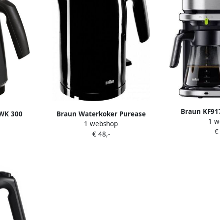
Braun KF917
WK 300
Braun Waterkoker Purease
1 w
Koffiezeta
1 webshop
rt
WK3110BK | Waterkokers |
€
€ 48,-
Keuken&Koken Keukenapparaten
| WK 3110 BK