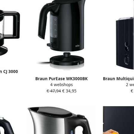
n CJ 3000
ers Zwart
Braun PurEase WK3000BK
Braun Multiqui
4 webshops
2 w
waterkoker 2200 W 1 L zwart
€ 47,94
€ 34,95
€