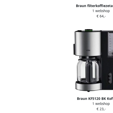
Braun filterkoffiezet
1 webshop
KF47 1 zwart 1
€ 64,-
Braun KF5120 BK Koff
1 webshop
apparaat Zwar
€ 23,-