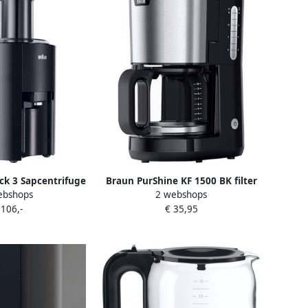
ck 3 Sapcentrifuge
Braun PurShine KF 1500 BK filter
ebshops
2 webshops
J 300
koffiezetapparaat zwart 10
 106,-
€ 35,95
kopjes