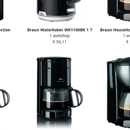
ection
Braun Waterkoker WK1100BK 1 7
Braun HouseHol
1 webshop
1 w
ntrifuge
L 2200W Zwart Plastic 2200 W 1 7
Pure A
€ 56,11
€
L