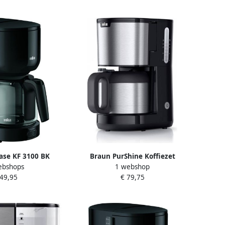
ase KF 3100 BK
Braun PurShine Koffiezet
ebshops
1 webshop
raat Filter Zwart
KF1505BK |
 49,95
€ 79,75
Filterkoffiezetapparaten |
Keuken&Koken Koffie&Ontbijt |
8021098003485