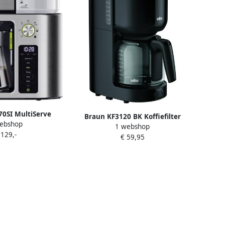
0SI MultiServe
Braun KF3120 BK Koffiefilter
ebshop
pparaat Zilver
1 webshop
apparaat Zwart
 129,-
€ 59,95