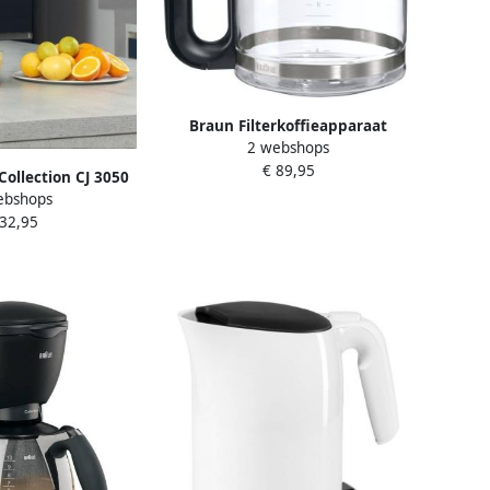
Braun Filterkoffieapparaat
2 webshops
PurAroma 7 KF 7020 12 koppen
€ 89,95
glazen kan 4 programma's timer
Collection CJ 3050
1.000 w instelbare koffiesterkte
ebshops
e citruspers Zwart
ontkalkingsindicator druppelstop
 32,95