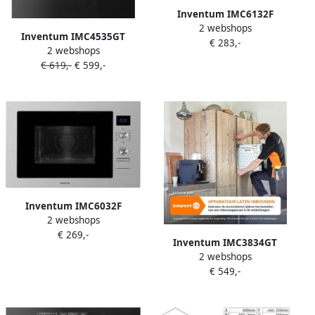
Inventum IMC6132F
2 webshops
Inbouw combi-oven
Inventum IMC4535GT
€ 283,-
Hetelucht Magnetron Grill
2 webshops
Inbouw combi-oven
32 liter 45 cm hoog Tot 220
€ 619,-
€ 599,-
Hetelucht Magnetron Grill
graden RVS Zwart
50 liter 45 cm hoog Tot 250
graden Zwart Beste Koop
November 2025
Inventum IMC6032F
2 webshops
Inbouw combi-oven
€ 269,-
Hetelucht Magnetron Grill
Inventum IMC3834GT
32 liter 38 cm hoog Tot 220
2 webshops
Inbouw combi-oven
graden RVS Zwart
€ 549,-
Hetelucht Magnetron Grill
34 liter 38 cm hoog Tot 220
graden Zwart RVS