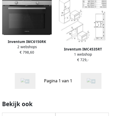
Inventum IMC6150RK
2 webshops
Inbouw combi-oven
Inventum IMC4535RT
€ 798,60
Hetelucht Magnetron Grill
1 webshop
Inbouw combi-oven
50 liter 45 cm hoog Tot 250
€ 729,-
Hetelucht Magnetron Grill
graden Zwart RVS
50 liter 45 cm hoog Tot 250
graden Zwart RVS
Pagina 1 van 1
Bekijk ook