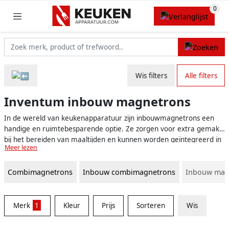
Wis filters
Alle filters
Inventum inbouw magnetrons
In de wereld van keukenapparatuur zijn inbouwmagnetrons een
handige en ruimtebesparende optie. Ze zorgen voor extra gemak
bij het bereiden van maaltijden en kunnen worden geïntegreerd in
Meer lezen
het ontwerp van de keuken zonder extra ruimte in beslag te
nemen. Een van de bekende merken op het gebied van
Combimagnetrons
Inbouw combimagnetrons
Inbouw mag
inbouwapparatuur is Inventum, een Nederlands merk dat al meer
dan 100 jaar ervaring heeft op het gebied van elektrische
apparaten voor de keuken. Inventum inbouw magnetrons bieden
betrouwbaarheid en functionaliteit, zonder in te leveren op
Merk
1
Kleur
Prijs
Sorteren
Wis
ontwerp en stijl.