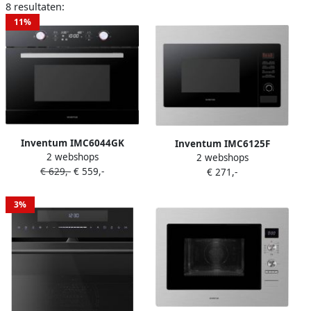
8 resultaten:
11%
Inventum IMC6044GK
Inventum IMC6125F
2 webshops
Inbouw combi-oven
2 webshops
Inbouw combi-oven
€ 629,-
€ 559,-
Hetelucht Magnetron Grill
€ 271,-
Hetelucht Magnetron Grill
44 liter 45 cm hoog Tot 230
25 liter 45 cm hoog Tot 220
graden Zwart RVS
graden RVS Zwart
3%