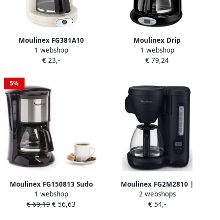
Moulinex FG381A10
Moulinex Drip
1 webshop
1 webshop
koffiezetapparaat
Koffiemachine FG362810 1
€ 23,-
€ 79,24
Vrijstaand
25 L 1000 W 1 25 L
Combinatiekoffiemachine
Ivoor Roestvrijstaal 1 25 l 15
5%
kopjes Volledig automatisch
Moulinex FG150813 Sudo
Moulinex FG2M2810 |
1 webshop
2 webshops
Cafetiere Elect. 0 6 l 6
Filterkoffiezetapparaten |
€ 60,19
€ 56,63
€ 54,-
kopjes koffiezetapparaat
3045387290412
anti-drop draaipilter auto