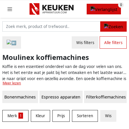
Wis filters
Alle filters
Moulinex koffiemachines
Koffie is een essentieel onderdeel van de dag voor velen van ons.
Het is het eerste wat je pakt bij het ontwaken en het laatste waar
je naar grijpt voor een gezellig avondje. Een goede koffiemachine is
Meer lezen
dus onmisbaar in ieder huishouden. Moulinex koffiemachines
bieden je niet alleen heerlijke koffie, maar ook stijlvolle en
Bonenmachines
Espresso apparaten
Filterkoffiemachines
duurzame apparatuur. Laten we nader bekijken wat Moulinex
koffiemachines te bieden hebben en waarom ze de juiste keuze zijn
voor jouw keuken.
Merk
1
Kleur
Prijs
Sorteren
Wis