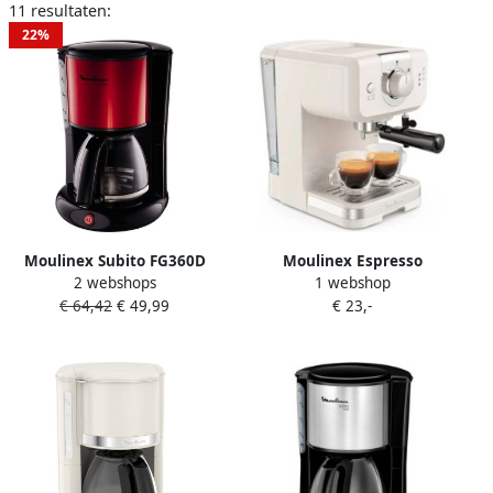
11 resultaten:
22%
Moulinex Subito FG360D
Moulinex Espresso
2 webshops
1 webshop
Koffiezetapparaat Zwart
XP330A10 |
€ 64,42
€ 49,99
€ 23,-
Rood
Espressomachines |
Keuken&Koken
Koffie&Ontbijt |
3016661170591