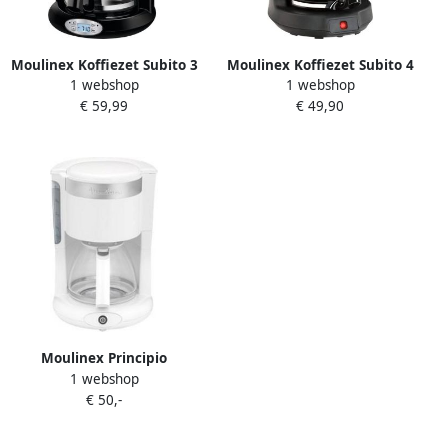
Moulinex Koffiezet Subito 3
Moulinex Koffiezet Subito 4
1 webshop
1 webshop
Rood FG362D10 |
FG370D11 |
€ 59,99
€ 49,90
Koffiezetapparaten |
Filterkoffiezetapparaten |
Keuken&Koken
3045386376094
Koffie&Ontbijt |
3045386369188
Moulinex Principio
1 webshop
Aanrechtblad
€ 50,-
Filterkoffiezetapparaat 1 25
l Handmatig