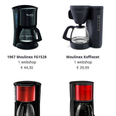
uit 30 min
1967 Moulinex FG1528
Moulinex Koffiezet
1 webshop
1 webshop
Filterkoffiezetapparaat
FG2M0810 |
€ 44,30
€ 39,99
6kopjes Zwart
Filterkoffiezetapparaten |
koffiezetapparaat
3045387290573