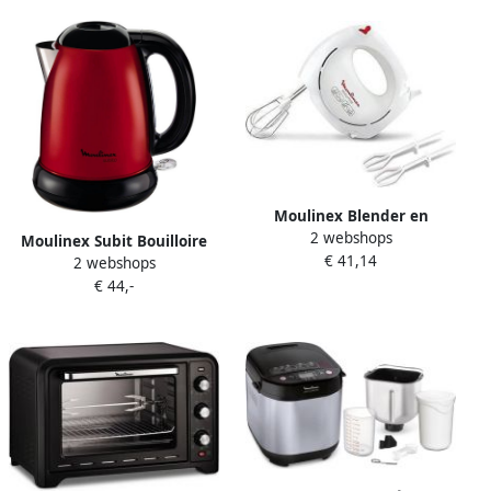
messen Compact Krachtige
blender Minimix BL165010
Moulinex Blender en
2 webshops
Deegmixer Easy Max
Moulinex Subit Bouilloire
€ 41,14
HM2501 200W
2 webshops
By540510 Rouge
€ 44,-