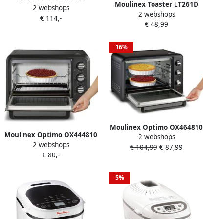
Moulinex Toaster LT261D
2 webshops
friteuse 3 L tank met
2 webshops
Subito Liftfunctie 7
€ 114,-
antiaanbaklaag 2 kg frites
€ 48,99
bruiningsgraden
Regelbare thermostaat
kruimellade
Mega AM480070
16%
Moulinex Optimo OX464810
Moulinex Optimo OX444810
2 webshops
| Heteluchtovens |
2 webshops
| Heteluchtovens |
€ 104,99
€ 87,99
Keuken&Koken
€ 80,-
Keuken&Koken
Microgolf&Ovens |
Microgolf&Ovens |
OX464810
OX444810
5%