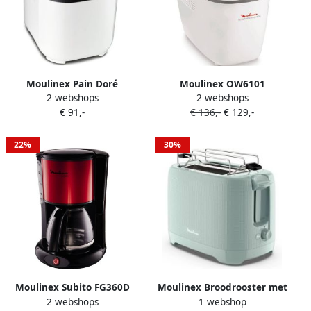
Moulinex Pain Doré
Moulinex OW6101
2 webshops
2 webshops
OW210130 |
Broodmachine
€ 91,-
€ 136,-
€ 129,-
Broodbakmachines |
Brood&Baguettes |
Keuken&Koken
Broodbakmachines |
Keukenapparaten |
Keuken&Koken
22%
30%
OW210130
Keukenapparaten |
OW6101
Moulinex Subito FG360D
Moulinex Broodrooster met
2 webshops
1 webshop
Koffiezetapparaat Zwart
2 sleuven 7