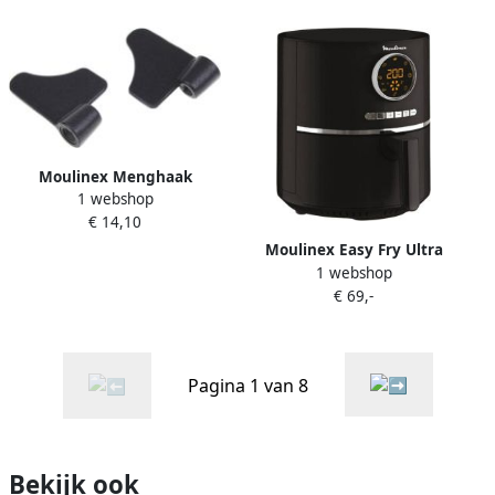
3045387241636
Moulinex Menghaak
1 webshop
Broodbakapparaten Set 2st
€ 14,10
Ss189742
Moulinex Easy Fry Ultra
1 webshop
EZ111810 | Airfryers |
€ 69,-
3045387250843
Pagina 1 van 8
Bekijk ook