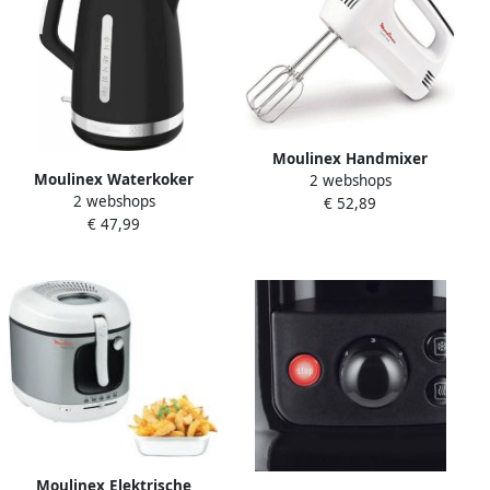
Moulinex Handmixer
Moulinex Waterkoker
2 webshops
HM3101 300W 300 W
2 webshops
By320b10 Zwart 2400 W 1 7
€ 52,89
€ 47,99
L
Moulinex Elektrische