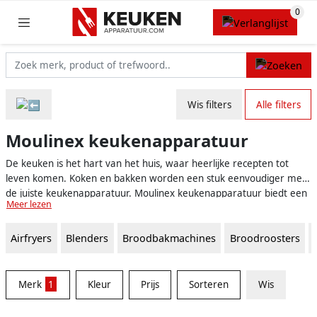
Wis filters
Alle filters
Moulinex keukenapparatuur
De keuken is het hart van het huis, waar heerlijke recepten tot
leven komen. Koken en bakken worden een stuk eenvoudiger met
de juiste keukenapparatuur. Moulinex keukenapparatuur biedt een
Meer lezen
breed scala aan innovatieve en betrouwbare keukenhulpmiddelen
om het dagelijkse kookproces te vereenvoudigen, zonder in te
Airfryers
Blenders
Broodbakmachines
Broodroosters
boeten op kwaliteit en efficiëntie.
Merk
1
Kleur
Prijs
Sorteren
Wis