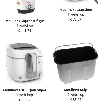
Moulinex Accessimo
1 webshop
Plancha CB560811 1800 W
€ 70,57
Zwart
Moulinex Sapcentrifuge
1 webshop
Koude persing Optimale
€ 143,78
extractie 1 snelheid
Gecontroleerde pulp Stil
Juiceo ZU150110
Moulinex Kuip
Moulinex Frituurpan Super
1 webshop
Broodbakapparaat
1 webshop
Uno AM310010 | Friteuses |
€ 33,05
Ss189743
€ 99,94
Keuken&Koken
Keukenapparaten |