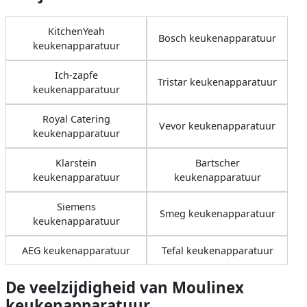
KitchenYeah
Bosch keukenapparatuur
keukenapparatuur
Ich-zapfe
Tristar keukenapparatuur
keukenapparatuur
Royal Catering
Vevor keukenapparatuur
keukenapparatuur
Klarstein
Bartscher
keukenapparatuur
keukenapparatuur
Siemens
Smeg keukenapparatuur
keukenapparatuur
AEG keukenapparatuur
Tefal keukenapparatuur
De veelzijdigheid van Moulinex
keukenapparatuur