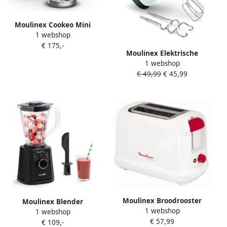
Moulinex Cookeo Mini
1 webshop
hogedruk slimme
€ 175,-
multicooker 3 l 150
Moulinex Elektrische
geïntegreerde recepten
1 webshop
keukenmixer 500W Turbo-
intuïtief speciale
€ 49,99
€ 45,99
instelling 5 snelheden 2
toepassing CE880410
gardes + 2 roestvrijstalen +
HM460110
Moulinex Broodrooster
Moulinex Blender
1 webshop
LT160111 Wit 850 W
1 webshop
Lichtgewicht onbreekbare
€ 57,99
€ 109,-
kom 2 L