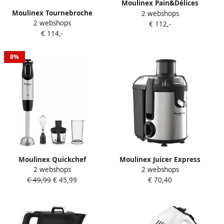
Moulinex Pain&Délices
Moulinex Tournebroche
2 webshops
OW240E30 |
2 webshops
Optimo OX485810 |
€ 112,-
Broodbakmachines |
€ 114,-
Heteluchtovens |
Keuken&Koken
Keuken&Koken
Keukenapparaten |
Microgolf&Ovens |
OW240E
8%
OX485810
Moulinex Quickchef
Moulinex Juicer Express
2 webshops
2 webshops
DD655810 3in1 Staafmixer
JU420D10 | Sapcentrifuges |
€ 49,99
€ 45,99
€ 70,40
1000W Hakmolen Garde &
Keuken&Koken
Maatbeker
Keukenapparaten |
3016661154942