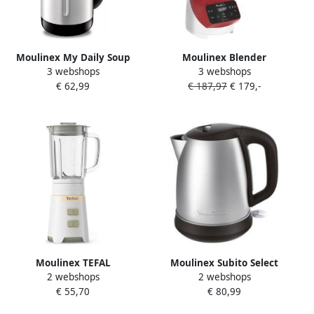
Moulinex My Daily Soup
Moulinex Blender
3 webshops
3 webshops
Zwart LM542810 |
Soup&Plus LM924500 |
€ 62,99
€ 187,97
€ 179,-
Soepmakers |
Blenders | Keuken&Koken
3016661150500
Keukenapparaten |
3045380016026
Moulinex TEFAL
Moulinex Subito Select
2 webshops
2 webshops
Miniblender Vermogen 400
BY550D10 Waterkoker
€ 55,70
€ 80,99
W Glazen kom van 0 7 liter
Afneembare Powelix-