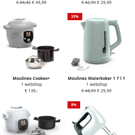
€ 64,42
€ 49,99
€ 42,99
€ 29,99
Rood
bruiningsniveaus Verwarmt
gebak Brede sleuven
Verhoogde handgreep
33%
Morning LT2M1310
Moulinex Cookeo+
Moulinex Waterkoker 1 7 l 1
1 webshop
1 webshop
CE854B10 Intelligente
kopjesaanduiding
€ 139,-
€ 44,99
€ 29,99
Hogedruk Multicooker 6
Antikalkfilter Automatische
liter met 6 programma's 80
uitschakeling Inclusief
recepten Grijs
thee-ei Morning BY2M1310
8%