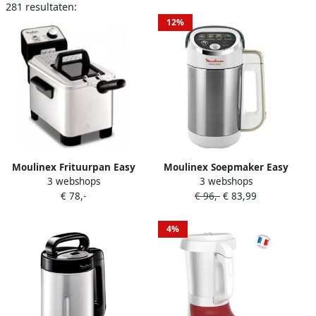
281 resultaten:
12%
Moulinex Frituurpan Easy
Moulinex Soepmaker Easy
3 webshops
3 webshops
Pro AM338070 | Friteuses |
Soup LM841B10 |
€ 78,-
€ 96,-
€ 83,99
Keuken&Koken
Soepmakers |
Keukenapparaten |
3016667242612
3045386373215
4%