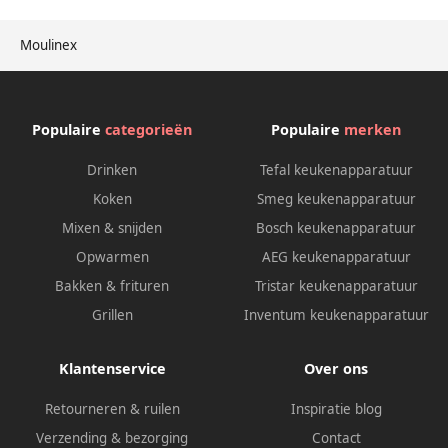
Moulinex
Populaire
categorieën
Populaire
merken
Drinken
Tefal keukenapparatuur
Koken
Smeg keukenapparatuur
Mixen & snijden
Bosch keukenapparatuur
Opwarmen
AEG keukenapparatuur
Bakken & frituren
Tristar keukenapparatuur
Grillen
Inventum keukenapparatuur
Klantenservice
Over ons
Retourneren & ruilen
Inspiratie blog
Verzending & bezorging
Contact