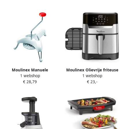
Hogesnelheidsblender
Powelix Life-messen
PerfectMix + LM88A810
Moulinex Manuele
Moulinex Olievrije friteuse
1 webshop
1 webshop
Groentehakker Plastic
+ grill 4 2 L Regelbare
€ 28,79
€ 23,-
temperatuur 8
automatische
programma&apos;s Airfryer
EZ505D10