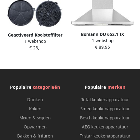
Bomann DU 652.1 IX
Geactiveerd Koolstoffilter
1 webshop
afzuigkap RVS wandschouw
1 webshop
voor Afzuigkappen
€ 89,95
muurmontage
€ 23,-
Vervangingsaccessoires voor
Bomann DU 7600 7601 7607
7609 en 7611 Verbeterde
Luchtkwaliteit en
Geurfiltering
Populaire
categorieën
Populaire
merken
Drinken
Tefal keukenapparatuur
Koken
Smeg keukenapparatuur
Mixen & snijden
Bosch keukenapparatuur
Opwarmen
AEG keukenapparatuur
Bakken & frituren
Tristar keukenapparatuur