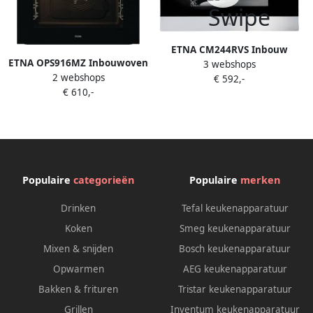
ETNA CM244RVS Inbouw
ETNA OPS916MZ Inbouwoven
3 webshops
Combi-Magnetron 44L
2 webshops
Pizza oven (tot 300°C)
€ 592,-
Magnetron Oven en Grill 20
€ 610,-
AirFryer Pyrolyse
Automatische Programma's
SteamAssist Matzwart
RVS Kinderslot 36 cm
Draaiplateau
Populaire
categorieën
Populaire
merken
Drinken
Tefal keukenapparatuur
Koken
Smeg keukenapparatuur
Mixen & snijden
Bosch keukenapparatuur
Opwarmen
AEG keukenapparatuur
Bakken & frituren
Tristar keukenapparatuur
Grillen
Inventum keukenapparatuur