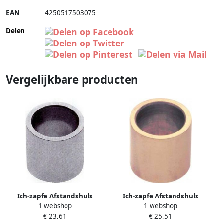
EAN
4250517503075
Delen
Vergelijkbare producten
Ich-zapfe Afstandshuls
Ich-zapfe Afstandshuls
1 webshop
1 webshop
afstandbus tussen tapkraan
afstandbus tussen tapkraan
€ 23,61
€ 25,51
en tapzuil 10 mm chroom
en tapzuil draad messing