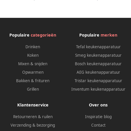
30mm
Populaire
categorieën
Populaire
merken
Drinken
Tefal keukenapparatuur
Koken
Smeg keukenapparatuur
Mixen & snijden
Bosch keukenapparatuur
Opwarmen
AEG keukenapparatuur
Bakken & frituren
Tristar keukenapparatuur
Grillen
Inventum keukenapparatuur
Klantenservice
Over ons
Retourneren & ruilen
Inspiratie blog
Verzending & bezorging
Contact