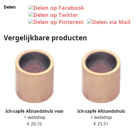
Delen
Vergelijkbare producten
Ich-zapfe Afstandshuls voor
Ich-zapfe Afstandshuls
1 webshop
1 webshop
tapkraan tapzuil draad
afstandbus tussen tapkraan
€ 20,10
€ 25,51
messing 20mm
en tapzuil draad messing
30mm