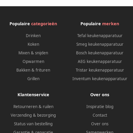
Populaire
categorieën
Populaire
merken
Drinken
Tefal keukenapparatuur
Koken
Smeg keukenapparatuur
Mixen & snijden
Bosch keukenapparatuur
Opwarmen
AEG keukenapparatuur
Bakken & frituren
Tristar keukenapparatuur
Grillen
Inventum keukenapparatuur
Klantenservice
Over ons
Retourneren & ruilen
Inspiratie blog
Verzending & bezorging
Contact
Status van bestelling
Over ons
Garantie & reparatie
Samenwerken