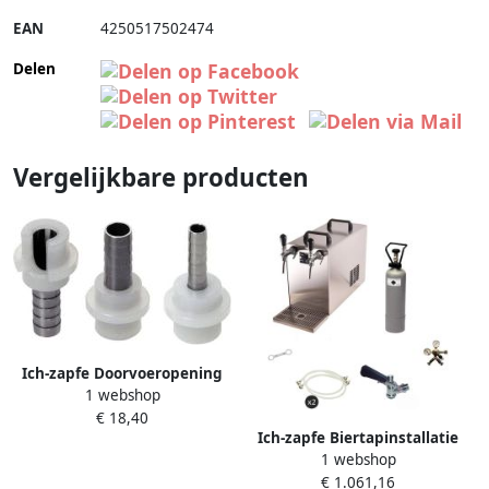
EAN
4250517502474
Delen
Vergelijkbare producten
Ich-zapfe Doorvoeropening
1 webshop
voor bier- of CO2-slang met
€ 18,40
gegoten afdichting recht
Ich-zapfe Biertapinstallatie
4mm
1 webshop
STREAM 50 Compleetset 2-
€ 1.061,16
lijns droge koeler tot 55 l uur