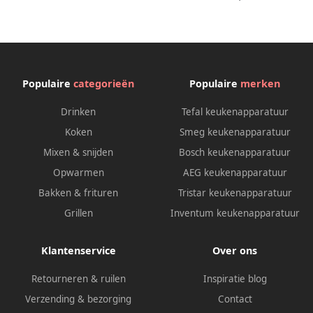
voor A- en G-fusten
Populaire
categorieën
Populaire
merken
Drinken
Tefal keukenapparatuur
Koken
Smeg keukenapparatuur
Mixen & snijden
Bosch keukenapparatuur
Opwarmen
AEG keukenapparatuur
Bakken & frituren
Tristar keukenapparatuur
Grillen
Inventum keukenapparatuur
Klantenservice
Over ons
Retourneren & ruilen
Inspiratie blog
Verzending & bezorging
Contact